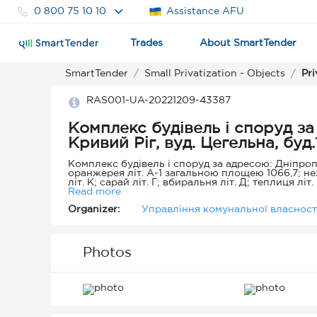
0 800 75 10 10
Assistance AFU
Trades
About SmartTender
SmartTender
Small Privatization - Objects
Pri
RAS001-UA-20221209-43387
Комплекс будівель і споруд за
Кривий Ріг, вуд. Цегельна, буд.
Комплекс будівель і споруд за адресою: Дніпропет
оранжерея літ. А-1 загальною площею 1066,7; неж
літ. К; сарай літ. Г; вбиральня літ. Д; теплиця лі
літ. З, погріб літ. И.
Read more
Organizer:
Управління комунальної власності
Photos