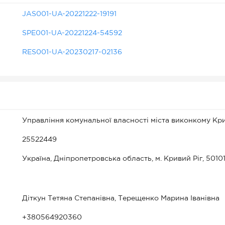
JAS001-UA-20221222-19191
SPE001-UA-20221224-54592
RES001-UA-20230217-02136
Управління комунальної власності міста виконкому Кри
25522449
Україна, Дніпропетровська область, м. Кривий Ріг, 50101
Діткун Тетяна Степанівна, Терещенко Марина Іванівна
+380564920360