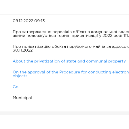
09.12.2022 09:13
Про затвердження переліків об*єктів комунальної власно
якими подовжується термін приватизації у 2022 році 1113
Про приватизацію обєкта нерухомого майна за адресою: в
30.11.2022
About the privatization of state and communal property
On the approval of the Procedure for conducting electronic
objects
Go
Municipal