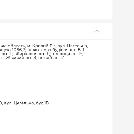
а область, м. Кривий Ріг, вул. Цегельна,
ощею 1066,7; нежитлова будівля літ. Б-1
літ. Г; вбиральня літ. Д; теплиця літ. Е;
. Ж;сарай літ. З, погріб літ. И.
, вул. Цегельна, буд.1В