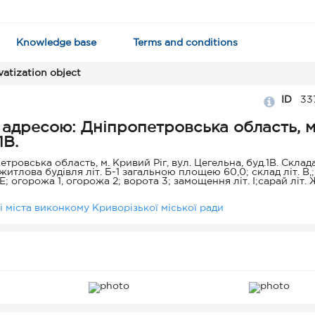
Knowledge base
Terms and conditions
vatization object
ID
33
 адресою: Дніпропетровська область, м
1В.
ровська область, м. Кривий Ріг, вул. Цегельна, буд.1В. Склада
итлова будівля літ. Б-1 загальною площею 60,0; склад літ. В,;
т. Е; огорожа 1, огорожа 2; ворота 3; замощення літ. I;сарай літ.
 міста виконкому Криворізької міської ради