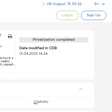
06 August, 15:30:23
En
Log In
Sign Up
7
Privatization completed
.
Date modified in CDB
13.04.2023 14:24
ється з :
 навіс
 Ж;сарай