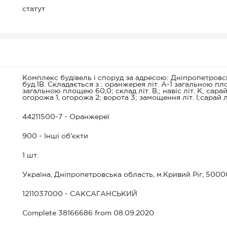
статут
Комплекс будівель і споруд за адресою: Дніпропетровськ
буд.1В. Складається з : оранжерея літ. А-1 загальною пл
загальною площею 60,0; склад літ. В,; навіс літ. К; сарай 
огорожа 1, огорожа 2; ворота 3; замощення літ. I;сарай літ
44211500-7 - Оранжереї
900 - Інші об'єкти
1 шт.
Україна, Дніпропетровська область, м.Кривий Ріг, 50000
1211037000 - САКСАГАНСЬКИЙ
Complete 38166686 from 08.09.2020