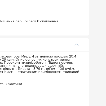
 Рішення першої сесії 8 скликання
сикове,пров. Миру, 4 загальною площею 20,4
ю 28 кв.м. Опис основних конструктивних
р; Перекриття-залізобетон; Підлога-земля;
ня - наявне, водопровід - відсутній,
відсутні. Висота - 3,79 м., об'єм - 106 куб.м.
уч із адміністративним приміщенням, тривалий
та їх частини