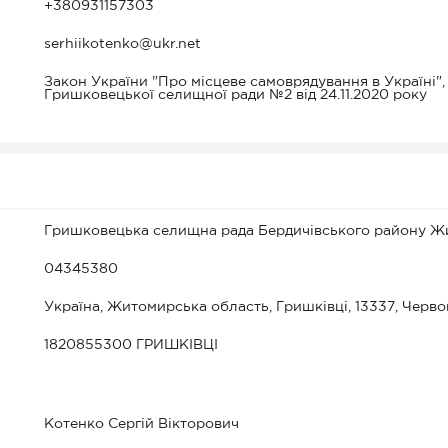
+380931157303
serhiikotenko@ukr.net
Закон України "Про місцеве самоврядування в Україні",
Гришковецької селищної ради №2 від 24.11.2020 року
Гришковецька селищна рада Бердичівського району Жи
04345380
Україна, Житомирська область, Гришківці, 13337, Черво
1820855300 ГРИШКІВЦІ
Котенко Сергій Вікторович