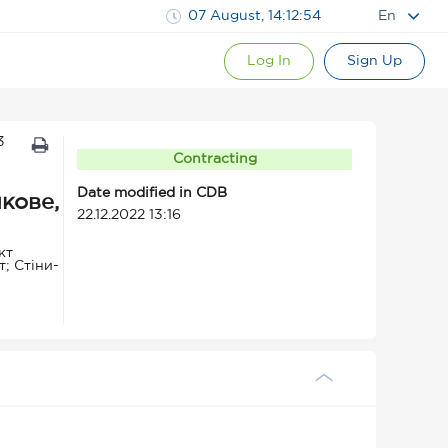
07 August, 14:12:55
En
Log In
Sign Up
3
Contracting
Date modified in CDB
кове,
22.12.2022 13:16
кт
; Стіни-
ідсутні.
м