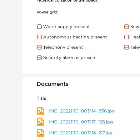
Technical condition of the object:
Power grid:
Water supply present
Sewe
Autonomous heating present
Heat
Telephony present
Tele
Security alarm is present
Documents
Title
IMG_20221110_003114_836.jpg
IMG_20221110_003117_126.jpg
IMG_20221110_003118_217.jpg