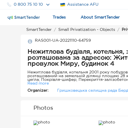
0 800 75 10 10
Assistance AFU
Trades
About SmartTender
SmartTender
Small Privatization - Objects
Pri
RAS001-UA-20221110-64759
Нежитлова будівля, котельня, 
розташована за адресою: Житом
провулок Миру, будинок 4
Нежитлова будівля, котельня 2001 року побудови
розташований на земельній ділянці площею 28 к
цегла; Покрівля-шифер; Перекриття-залізобетон
Електропостачання - наявне, водопровід - відсутн
Read more
Висота - 3,79 м., об'єм - 106 куб.м. Котельня ро
Organizer:
Гришковецька селищна рада Берд
приміщенням, тривалий час не використовується
Photos