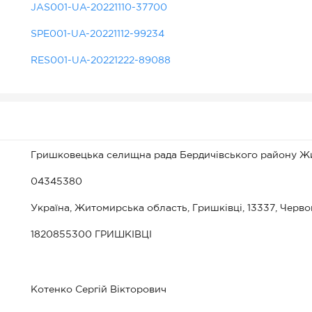
JAS001-UA-20221110-37700
SPE001-UA-20221112-99234
RES001-UA-20221222-89088
Гришковецька селищна рада Бердичівського району Жи
04345380
Україна, Житомирська область, Гришківці, 13337, Черво
1820855300 ГРИШКІВЦІ
Котенко Сергій Вікторович