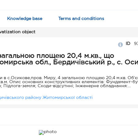
Knowledge base
Terms and conditions
vatization object
ID
9
загальною площею 20,4 м.кв., що
ирська обл., Бердичівський р., с. Оси
 в с.Осикове,пров. Миру, 4 загальною площею 20,4 м.кв. Об’є
в.м. Опис основних конструктивних елементів: Фундамент-бут
; Підлога-земля; Сходи-відсутнні; Інженерне обладнання:
ій, каналізація - відсутня, газопровід та автономне опалення в
зташована у центральній частині села, поруч із адміністративни
ичівського району Житомирської області
, потребує ремонту.