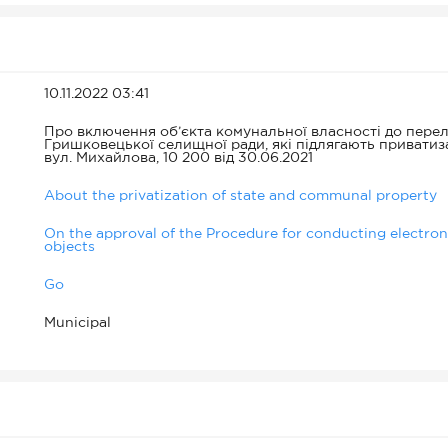
10.11.2022 03:41
Про включення об’єкта комунальної власності до перелі
Гришковецької селищної ради, які підлягають приватиза
вул. Михайлова, 10 200 від 30.06.2021
About the privatization of state and communal property
On the approval of the Procedure for conducting electronic
objects
Go
Municipal