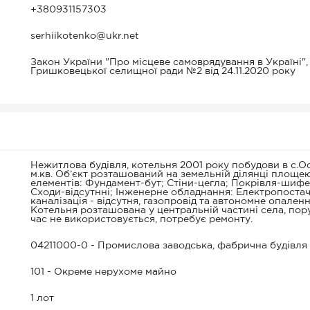
+380931157303
serhiikotenko@ukr.net
Закон України "Про місцеве самоврядування в Україні",
Гришковецької селищної ради №2 від 24.11.2020 року
Нежитлова будівля, котельня 2001 року побудови в с.О
м.кв. Об’єкт розташований на земельній ділянці площе
елементів: Фундамент-бут; Стіни-цегла; Покрівля-шифе
Сходи-відсутнні; Інженерне обладнання: Електропостачан
каналізація - відсутня, газопровід та автономне опалення 
Котельня розташована у центральній частині села, пор
час не використовується, потребує ремонту.
04211000-0 - Промислова заводська, фабрична будівля 
101 - Окреме нерухоме майно
1 лот