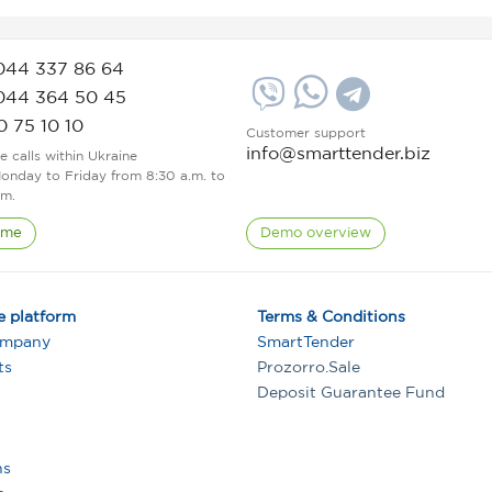
044 337 86 64
044 364 50 45
0 75 10 10
Customer support
info@smarttender.biz
ee calls within Ukraine
onday to Friday from 8:30 a.m. to
.m.
 me
Demo overview
e platform
Terms & Conditions
ompany
SmartTender
ts
Prozorro.Sale
Deposit Guarantee Fund
ns