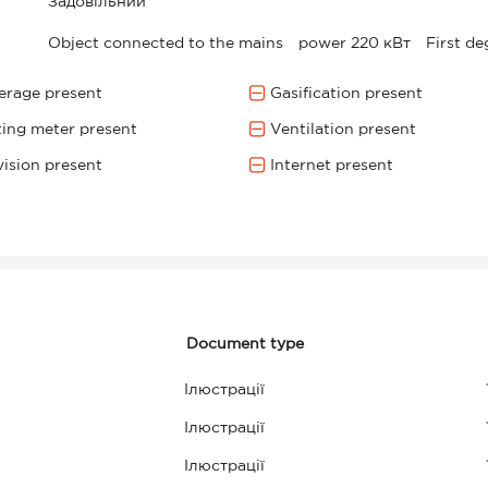
Задовільний
Object connected to the mains
power 220 кВт
First de
rage present
Gasification present
ing meter present
Ventilation present
vision present
Internet present
Document type
Ілюстрації
Ілюстрації
Ілюстрації