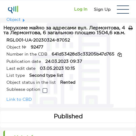
Log In
Sign Up
Object
Нерухоме майно за адресами вул. Лермонтова, 4
та Лермонтова, 6 загальною площею 1504,6 кв.м.
RGL001-UA-20230324-87052
Object №
92477
Number in the CDB
641d53428d3c33205b47d765
Publication date
24.03.2023 09:37
Last edit date
03.05.2023 10:15
List type
Second type list
Object status in the list
Rented
Sublease option
Link to CBD
Published