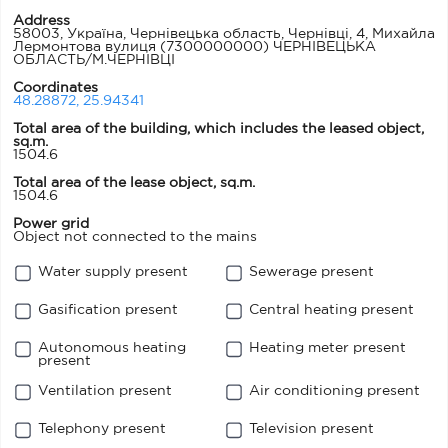
Address
58003, Україна, Чернівецька область, Чернівці, 4, Михайла
Лермонтова вулиця
(7300000000) ЧЕРНІВЕЦЬКА
ОБЛАСТЬ/М.ЧЕРНІВЦІ
Coordinates
48.28872, 25.94341
Total area of ​​the building, which includes the leased object,
sq.m.
1504.6
Total area of the lease object, sq.m.
1504.6
Power grid
Object not connected to the mains
Water supply present
Sewerage present
Gasification present
Central heating present
Autonomous heating
Heating meter present
present
Ventilation present
Air conditioning present
Telephony present
Television present