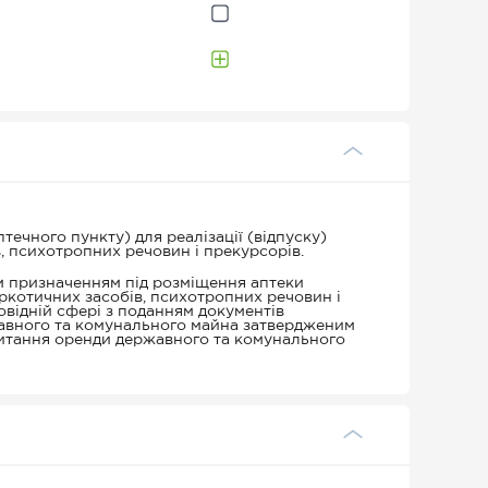
ечного пункту) для реалізації (відпуску)
в, психотропних речовин і прекурсорів.
 призначенням під розміщення аптеки
наркотичних засобів, психотропних речовин і
овідній сфері з поданням документів
жавного та комунального майна затвердженим
итання оренди державного та комунального