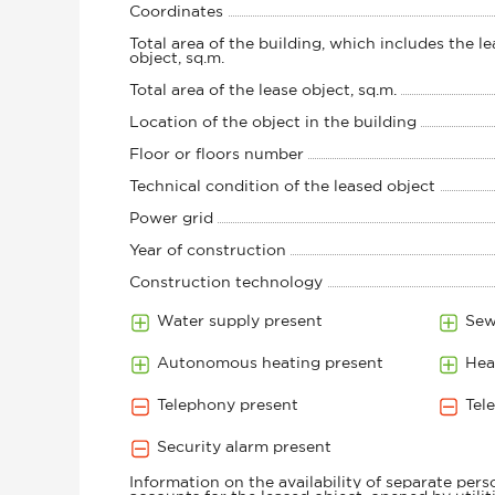
Coordinates
Total area of ​​the building, which includes the l
object, sq.m.
Total area of the lease object, sq.m.
Location of the object in the building
Floor or floors number
Technical condition of the leased object
Power grid
Year of construction
Construction technology
Water supply present
Sew
Autonomous heating present
Hea
Telephony present
Tel
Security alarm present
Information on the availability of separate pers