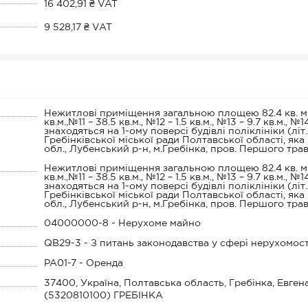
16 402,91 ₴ VAT
9 528,17 ₴ VAT
Нежитлові приміщення загальною площею 82.4 кв. м.,
кв.м.,№11 – 38.5 кв.м., №12 – 1.5 кв.м., №13 – 9.7 кв.м., №14
знаходяться на 1-ому поверсі будівлі поліклініки (лі
Гребінківської міської ради Полтавської області, я
обл., Лубенський р-н, м.Гребінка, пров. Першого трав
Нежитлові приміщення загальною площею 82.4 кв. м.,
кв.м.,№11 – 38.5 кв.м., №12 – 1.5 кв.м., №13 – 9.7 кв.м., №14
знаходяться на 1-ому поверсі будівлі поліклініки (лі
Гребінківської міської ради Полтавської області, я
обл., Лубенський р-н, м.Гребінка, пров. Першого трав
04000000-8 - Нерухоме майно
QB29-3 - З питань законодавства у сфері нерухомост
PA01-7 - Оренда
37400, Україна, Полтавська область, Гребінка, Евген
(5320810100) ГРЕБІНКА