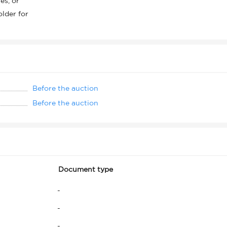
es, or
lder for
Before the auction
Before the auction
Document type
-
-
-