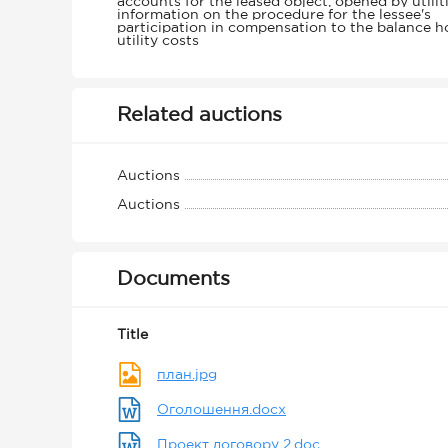
accounts for the leased object, opened by utiliti
information on the procedure for the lessee's
participation in compensation to the balance ho
utility costs
Related auctions
Auctions
Auctions
Documents
Title
план.jpg
Оголошення.docx
Проект договору 2.doc