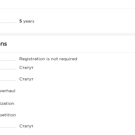
5
years
ons
Registration is not required
Статут
Статут
overhaul
ization
petition
Статут