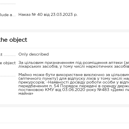
Наказ № 40 від 23.03.2023 р.
clude a
the object
Only described
ct
За цільовим призначенням під розміщення аптеки (апт
e object
лікарських засобів, у тому числі наркотичних засобі
Майно може бути використане виключно за цільовим
(аптечного пункту) для відпуску ліків у тому числі 
прекурсорів; -Наявності досвіду роботи особи у відп
передбаченим п. 54 Порядок передачі в оренду дер
постановою КМУ від 03.06.2020 року №483 «Деякі п
майна»