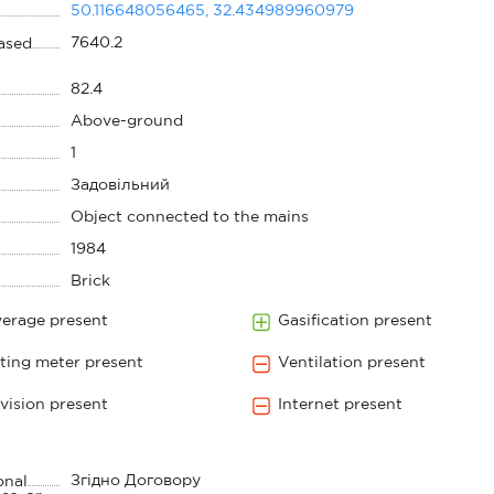
50.116648056465, 32.434989960979
7640.2
eased
82.4
Above-ground
1
Задовільний
Object connected to the mains
1984
Brick
erage present
Gasification present
ting meter present
Ventilation present
evision present
Internet present
Згідно Договору
onal