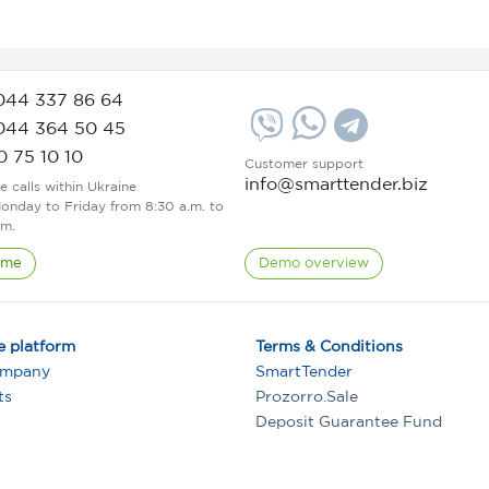
044 337 86 64
044 364 50 45
0 75 10 10
Customer support
info@smarttender.biz
ee calls within Ukraine
onday to Friday from 8:30 a.m. to
.m.
 me
Demo overview
e platform
Terms & Conditions
ompany
SmartTender
ts
Prozorro.Sale
Deposit Guarantee Fund