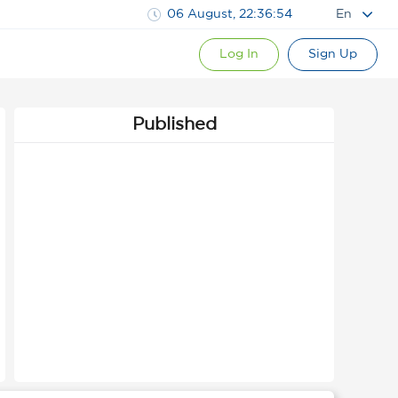
06 August, 22:36:55
En
Log In
Sign Up
Published