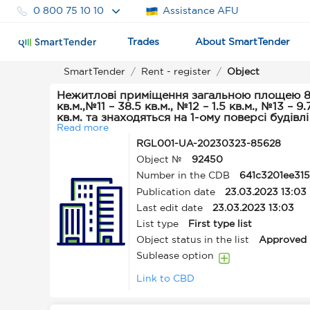
0 800 75 10 10
Assistance AFU
Trades
About SmartTender
SmartTender
Rent - register
Object
Нежитлові приміщення загальною площею 82.4 кв. м., що 
кв.м.,№11 – 38.5 кв.м., №12 – 1.5 кв.м., №13 – 9.
кв.м. та знаходяться на 1-ому поверсі будівл
лікарня» Гребінківської міської ради Полтавської облас
Read more
Полтавська обл., Лубенський р-н, м.Гребінк
RGL001-UA-20230323-85628
Object №
92450
Number in the CDB
641c3201ee31
Publication date
23.03.2023 13:03
Last edit date
23.03.2023 13:03
List type
First type list
Object status in the list
Approved
Sublease option
Link to CBD