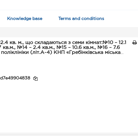
Knowledge base
Terms and conditions
складаються з семи кімнат:№10 – 12.1
7 кв.м., №14 – 2.4 кв.м., №15 – 10.6 кв.м., №16 – 7.6
і поліклініки (літ.А-4) КНП «Гребінківська міська
ті, яка розташована за адресою: 37400,
а, пров. Першого травня, буд.№8.
5d7e49904838