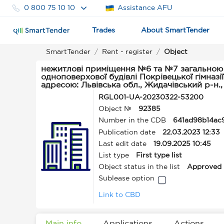
0 800 75 10 10
Assistance AFU
Trades
About SmartTender
SmartTender
Rent - register
Object
нежитлові приміщення №6 та №7 загальною 
одноповерхової будівлі Покрівецької гімназії
адресою: Львівська обл., Жидачівський р-н., 
RGL001-UA-20230322-53200
Object №
92385
Number in the CDB
641ad98b14ac
Publication date
22.03.2023 12:33
Last edit date
19.09.2025 10:45
List type
First type list
Object status in the list
Approved
Sublease option
Link to CBD
Main info
Applications
Actions