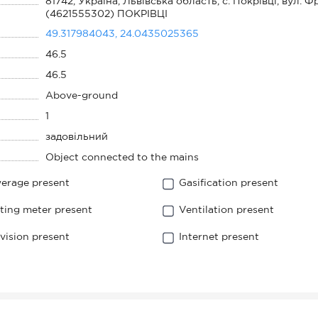
81742, Україна, Львівська область, с. Покрівці, вул. Ф
(4621555302) ПОКРІВЦІ
49.317984043, 24.0435025365
46.5
46.5
Above-ground
1
задовільний
Object connected to the mains
erage present
Gasification present
ting meter present
Ventilation present
evision present
Internet present