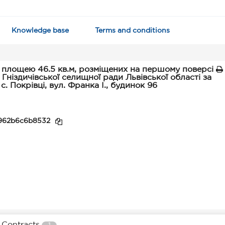
Knowledge base
Terms and conditions
площею 46.5 кв.м, розміщених на першому поверсі
 Гніздичівської селищної ради Львівської області за
с. Покрівці, вул. Франка І., будинок 96
962b6c6b8532
Contracts