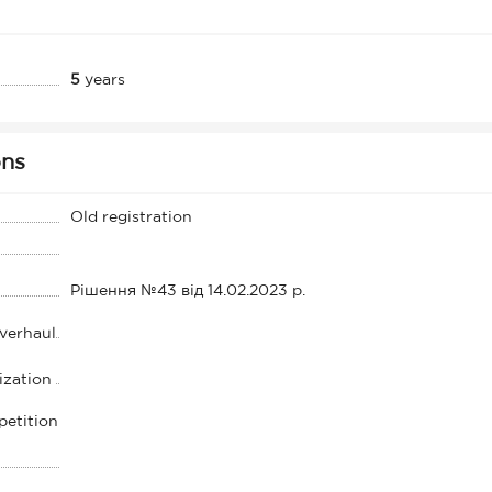
5
years
ons
Old registration
Рішення №43 від 14.02.2023 р.
overhaul
ization
petition