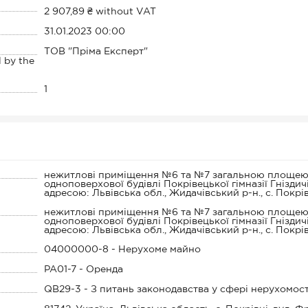
2 907,89 ₴ without VAT
31.01.2023 00:00
ТОВ "Пріма Експерт"
l by the
1
нежитлові приміщення №6 та №7 загальною площею 4
одноповерхової будівлі Покрівецької гімназії Гніздич
адресою: Львівська обл., Жидачівський р-н., с. Покрів
нежитлові приміщення №6 та №7 загальною площею 4
одноповерхової будівлі Покрівецької гімназії Гніздич
адресою: Львівська обл., Жидачівський р-н., с. Покрів
04000000-8 - Нерухоме майно
PA01-7 - Оренда
QB29-3 - З питань законодавства у сфері нерухомост