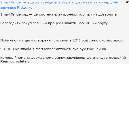
SmartTender — відкриті тендери в Україні, державні та комерційні
закупівлі Prozorro
SmartTender.biz — це система електронних торгів, яка дозволить
налагодити закупівельний процес і знайти нові ринки збуту.
Починаючи з дати створення системи в 2013 році, нею скористалося
90 000 компаній. SmartTender автоматизує рух грошей на
комерційному та державному ринку закупівель. Це зменшує людський
Read completely
фактор і нівелює ризики, пов'язані з ним.
На SmartTender.biz можна:
організовувати аукціони на продаж свого майна;
розміщувати тендери на закупівлю необхідних товарів і послуг;
брати участь в торгах та аукціонах (на правах постачальника /
покупця).
Комерційні торги