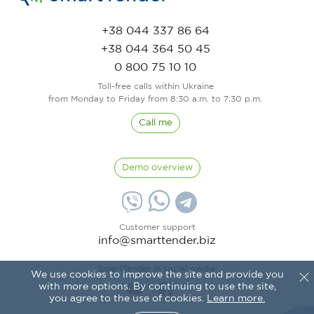
+38 044 337 86 64
+38 044 364 50 45
0 800 75 10 10
Toll-free calls within Ukraine
from Monday to Friday from 8:30 a.m. to 7:30 p.m.
Call me
Demo overview
Customer support
info@smarttender.biz
SmartTender in social media:
We use cookies to improve the site and provide you
with more options. By continuing to use the site,
you agree to the use of cookies.
Learn more.