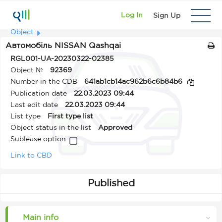
Log In
Sign Up
Object
Автомобіль NISSAN Qashqai
RGL001-UA-20230322-02385
Object №
92369
Number in the CDB
641ab1cb14ac962b6c6b84b6
Publication date
22.03.2023 09:44
Last edit date
22.03.2023 09:44
List type
First type list
Object status in the list
Approved
Sublease option
Link to CBD
Published
Main info