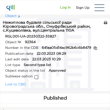
Log In
Sign Up
Object
Нежитлова будівля сільської ради
Кіровоградська обл., Онуфріївський район,
с.Куцеволівка, вул.Центральна 110А
RGL001-UA-20230322-35827
Object №
92364
Number in the CDB
641aa05d14ac962b6c6b8479
Publication date
22.03.2023 08:29
Last edit date
22.03.2023 10:29
List type
Second type list
Object status in the list
Approved
Sublease option
Link to CBD
Published