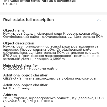
The value of the rental rate as a percentage
0.00051
Real estate, full description
Object name
Нежитлова будівля сільської ради Кіровоградська обл.,
Онуфріївський район, с.Куцеволівка, вул.Центральна 110А
Object description
Нежитлове приміщення сільської ради розташоване за
адресою: Кіровоградська обл., Онуфріївський район,
с.Куцеволівка, вул.Центральна 110А, загальною площею
579.2 кв.м. (приміщення двохповерхове), розміщення на
земельній ділянці площею 0,6896га
Main object classifier
04000000-8 - Нерухоме майно
Additional object classifier
QB29-3 - З питань законодавства у сфері нерухомості
Additional object classifier
PA01-7 - Оренда
Address
28122, Україна, Кіровоградська область, Куцеволівка, Н-08
(3524683601) КУЦЕВОЛІВКА