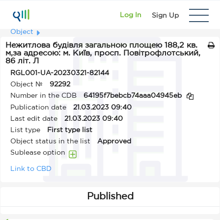
Log In
Sign Up
Object
Нежитлова будівля загальною площею 188,2 кв.
м,за адресою: м. Київ, просп. Повітрофлотський,
86 літ. Л
RGL001-UA-20230321-82144
Object №
92292
Number in the CDB
64195f7bebcb74aaa04945eb
Publication date
21.03.2023 09:40
Last edit date
21.03.2023 09:40
List type
First type list
Object status in the list
Approved
Sublease option
Link to CBD
Published