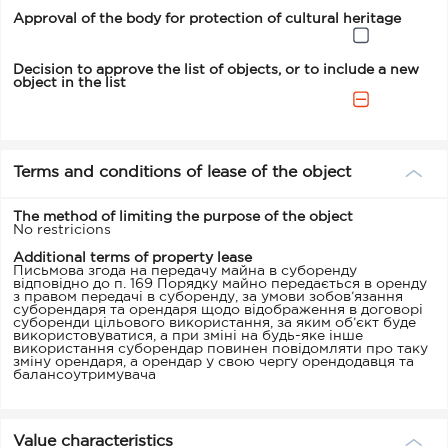
Approval of the body for protection of cultural heritage
Decision to approve the list of objects, or to include a new
object in the list
Terms and conditions of lease of the object
The method of limiting the purpose of the object
No restricions
Additional terms of property lease
Письмова згода на передачу майна в суборенду
відповідно до п. 169 Порядку майно передається в оренду
з правом передачі в суборенду, за умови зобов’язання
суборендаря та орендаря щодо відображення в договорі
суборенди цільового використання, за яким об’єкт буде
використовуватися, а при зміні на будь-яке інше
використання суборендар повинен повідомляти про таку
зміну орендаря, а орендар у свою чергу орендодавця та
балансоутримувача
Value characteristics