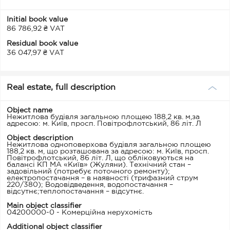
Initial book value
86 786,92 ₴ VAT
Residual book value
36 047,97 ₴ VAT
Real estate, full description
Object name
Нежитлова будівля загальною площею 188,2 кв. м,за
адресою: м. Київ, просп. Повітрофлотський, 86 літ. Л
Object description
Нежитлова одноповерхова будівля загальною площею
188,2 кв. м, що розташована за адресою: м. Київ, просп.
Повітрофлотський, 86 літ. Л, що обліковуються на
балансі КП МА «Київ» (Жуляни). Технічний стан –
задовільний (потребує поточного ремонту);
електропостачання – в наявності (трифазний струм
220/380); Водовідведення, водопостачання –
відсутнє;теплопостачання – відсутнє.
Main object classifier
04200000-0 - Комерційна нерухомість
Additional object classifier