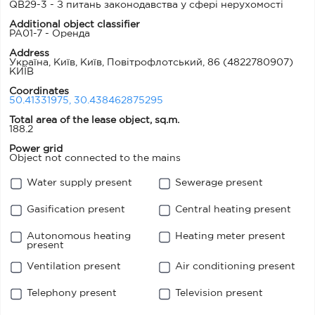
QB29-3 - З питань законодавства у сфері нерухомості
Additional object classifier
PA01-7 - Оренда
Address
Україна, Київ, Київ, Повітрофлотський, 86
(4822780907)
КИЇВ
Coordinates
50.41331975, 30.438462875295
Total area of the lease object, sq.m.
188.2
Power grid
Object not connected to the mains
Water supply present
Sewerage present
Gasification present
Central heating present
Autonomous heating
Heating meter present
present
Ventilation present
Air conditioning present
Telephony present
Television present