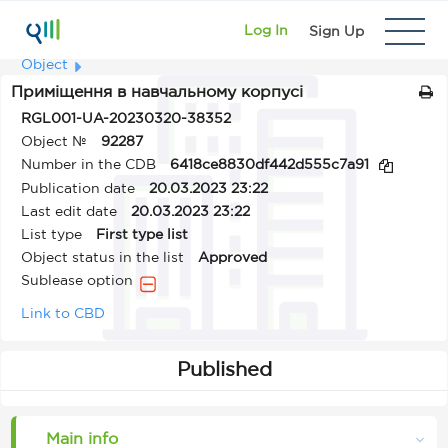
Log In
Sign Up
Object
Приміщення в навчальному корпусі
RGL001-UA-20230320-38352
Object №
92287
Number in the CDB
6418ce8830df442d555c7a91
Publication date
20.03.2023 23:22
Last edit date
20.03.2023 23:22
List type
First type list
Object status in the list
Approved
Sublease option
Link to CBD
Published
Main info