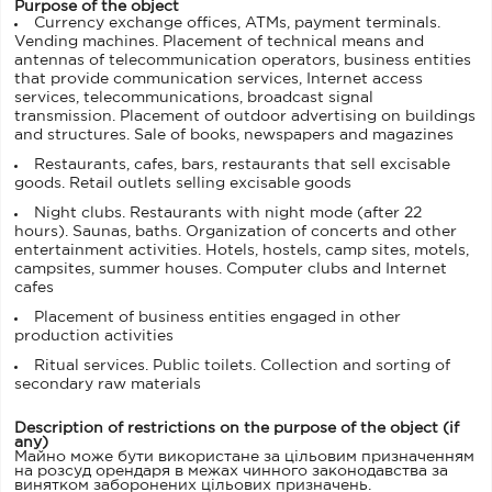
Purpose of the object
Currency exchange offices, ATMs, payment terminals.
Vending machines. Placement of technical means and
antennas of telecommunication operators, business entities
that provide communication services, Internet access
services, telecommunications, broadcast signal
transmission. Placement of outdoor advertising on buildings
and structures. Sale of books, newspapers and magazines
Restaurants, cafes, bars, restaurants that sell excisable
goods. Retail outlets selling excisable goods
Night clubs. Restaurants with night mode (after 22
hours). Saunas, baths. Organization of concerts and other
entertainment activities. Hotels, hostels, camp sites, motels,
campsites, summer houses. Computer clubs and Internet
cafes
Placement of business entities engaged in other
production activities
Ritual services. Public toilets. Collection and sorting of
secondary raw materials
Description of restrictions on the purpose of the object (if
any)
Майно може бути використане за цільовим призначенням
на розсуд орендаря в межах чинного законодавства за
винятком заборонених цільових призначень.