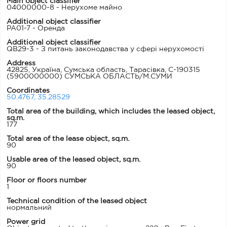
Main object classifier
04000000-8 - Нерухоме майно
Additional object classifier
PA01-7 - Оренда
Additional object classifier
QB29-3 - З питань законодавства у сфері нерухомості
Address
42825, Україна, Сумська область, Тарасівка, С-190315
(5900000000) СУМСЬКА ОБЛАСТЬ/М.СУМИ
Coordinates
50.4767, 35.28529
Total area of ​​the building, which includes the leased object,
sq.m.
177
Total area of the lease object, sq.m.
90
Usable area of ​​the leased object, sq.m.
90
Floor or floors number
1
Technical condition of the leased object
нормальний
Power grid