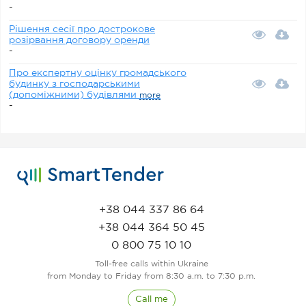
-
Рішення сесії про дострокове
розірвання договору оренди
-
Про експертну оцінку громадського
будинку з господарськими
(допоміжними) будівлями
more
-
+38 044 337 86 64
+38 044 364 50 45
0 800 75 10 10
Toll-free calls within Ukraine
from Monday to Friday from 8:30 a.m. to 7:30 p.m.
Call me