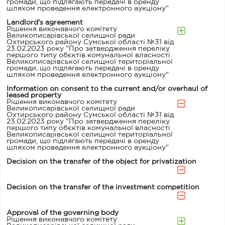
громади, що підлягають передачі в оренду
шляхом проведення електронного аукціону"
Landlord's agreement
Рішення виконавчого комітету
Великописарівської селищної ради
Охтирського району Сумської області №31 від
23.02.2023 року "Про затвердження переліку
першого типу обєктів комунальної власності
Великописарівської селищної територіальної
громади, що підлягають передачі в оренду
шляхом проведення електронного аукціону"
Information on consent to the current and/or overhaul of
leased property
Рішення виконавчого комітету
Великописарівської селищної ради
Охтирського району Сумської області №31 від
23.02.2023 року "Про затвердження переліку
першого типу обєктів комунальної власності
Великописарівської селищної територіальної
громади, що підлягають передачі в оренду
шляхом проведення електронного аукціону"
Decision on the transfer of the object for privatization
Decision on the transfer of the investment competition
Approval of the governing body
Рішення виконавчого комітету