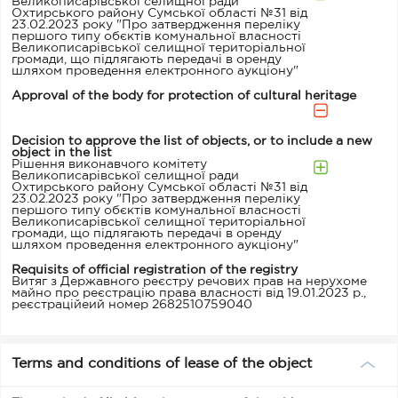
Великописарівської селищної ради
Охтирського району Сумської області №31 від
23.02.2023 року "Про затвердження переліку
першого типу обєктів комунальної власності
Великописарівської селищної територіальної
громади, що підлягають передачі в оренду
шляхом проведення електронного аукціону"
Approval of the body for protection of cultural heritage
Decision to approve the list of objects, or to include a new
object in the list
Рішення виконавчого комітету
Великописарівської селищної ради
Охтирського району Сумської області №31 від
23.02.2023 року "Про затвердження переліку
першого типу обєктів комунальної власності
Великописарівської селищної територіальної
громади, що підлягають передачі в оренду
шляхом проведення електронного аукціону"
Requisits of official registration of the registry
Витяг з Державного реєстру речових прав на нерухоме
майно про реєстрацію права власності від 19.01.2023 р.,
реєстраційеий номер 2682510759040
Terms and conditions of lease of the object