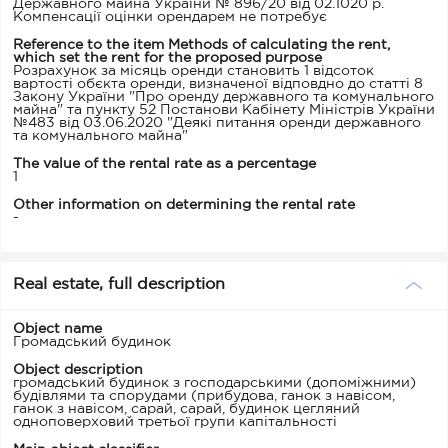
Державного майна України № 896/20 від 02.1020 р.
Компенсації оцінки орендарем не потребує
Reference to the item Methods of calculating the rent,
which set the rent for the proposed purpose
Розрахунок за місяць оренди становить 1 відсоток
вартості обєкта оренди, визначеної відповдно до статті 8
Закону України "Про оренду державного та комунального
майна" та пункту 52 Постанови Кабінету Міністрів України
№483 від 03.06.2020 "Деякі питання оренди державного
та комунального майна"
The value of the rental rate as a percentage
1
Other information on determining the rental rate
-
Real estate, full description
Object name
Громадський будинок
Object description
громадський будинок з господарськими (допоміжними)
будівлями та спорудами (прибудова, ганок з навісом,
ганок з навісом, сарай, сарай, будинок цегляний
одноповерховий третьої групи капітальності