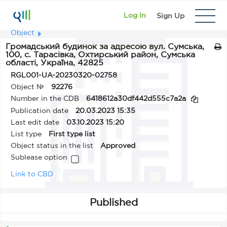
Log In
Sign Up
Object
Громадський будинок за адресою вул. Сумська,
100, с. Тарасівка, Охтирський район, Сумська
області, Україна, 42825
RGL001-UA-20230320-02758
Object №
92276
Number in the CDB
6418612a30df442d555c7a2a
Publication date
20.03.2023 15:35
Last edit date
03.10.2023 15:20
List type
First type list
Object status in the list
Approved
Sublease option
Link to CBD
Published