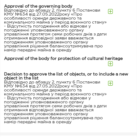
Approval of the governing body
Відповідно до абзацу 2, пункту 6 Постанови
КМУ №634 від 27.05.2022року «Про
особливості оренди державного та
комунального майна у період воєнного стану»
- Відсутність погодження або відмови у
погодженні уповноваженого органу
управління протягом семи робочих днів з дати
отримання відповідної заяви вважається
погодженням уповноваженого органу
управління рішення балансоутримувача про
намір передачі майна в оренду
Approval of the body for protection of cultural heritage
Decision to approve the list of objects, or to include a new
object in the list
Відповідно до абзацу 2, пункту 6 Постанови
КМУ №634 від 27.05.2022року «Про
особливості оренди державного та
комунального майна у період воєнного стану»
- Відсутність погодження або відмови у
погодженні уповноваженого органу
управління протягом семи робочих днів з дати
отримання відповідної заяви вважається
погодженням уповноваженого органу
управління рішення балансоутримувача про
намір передачі майна в оренду