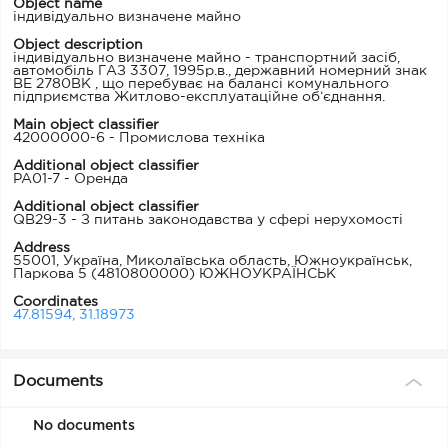
Object name
індивідуально визначене майно
Object description
індивідуально визначене майно - транспортний засіб,
автомобіль ГАЗ 3307, 1995р.в., державний номерний знак
ВЕ 2780ВК , що перебуває на балансі комунального
підприємства Житлово-експлуатаційне об’єднання.
Main object classifier
42000000-6 - Промислова техніка
Additional object classifier
PA01-7 - Оренда
Additional object classifier
QB29-3 - З питань законодавства у сфері нерухомості
Address
55001, Україна, Миколаївська область, Южноукраїнськ,
Паркова 5
(4810800000) ЮЖНОУКРАЇНСЬК
Coordinates
47.81594, 31.18973
Documents
No documents