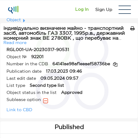
Log In
Sign Up
Object
індивідуально визначене майно - транспортний
засіб, автомобіль ГАЗ 3307, 1995р.в., державний
номерний знак ВЕ 2780ВК , що перебуває на
балансі комунального підприємства Житлово-
Read more
експлуатаційне об’єднання.
RGL001-UA-20230317-90531
Object №
92201
Number in the CDB
64141ae98af1eeaef58736be
Publication date
17.03.2023 09:46
Last edit date
09.05.2024 09:57
List type
Second type list
Object status in the list
Approved
Sublease option
Link to CBD
Published