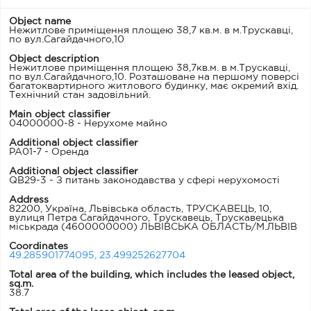
Object name
Нежитлове приміщення площею 38,7 кв.м. в м.Трускавці,
по вул.Сагайдачного,10
Object description
Нежитлове приміщення площею 38,7кв.м. в м.Трускавці,
по вул.Сагайдачного,10. Розташоване на першому поверсі
багатоквартирного житлового будинку, має окремий вхід.
Технічний стан задовільний.
Main object classifier
04000000-8 - Нерухоме майно
Additional object classifier
PA01-7 - Оренда
Additional object classifier
QB29-3 - З питань законодавства у сфері нерухомості
Address
82200, Україна, Львівська область, ТРУСКАВЕЦЬ, 10,
вулиця Петра Сагайдачного, Трускавець, Трускавецька
міськрада
(4600000000) ЛЬВІВСЬКА ОБЛАСТЬ/М.ЛЬВІВ
Coordinates
49.285901774095, 23.499252627704
Total area of ​​the building, which includes the leased object,
sq.m.
38.7