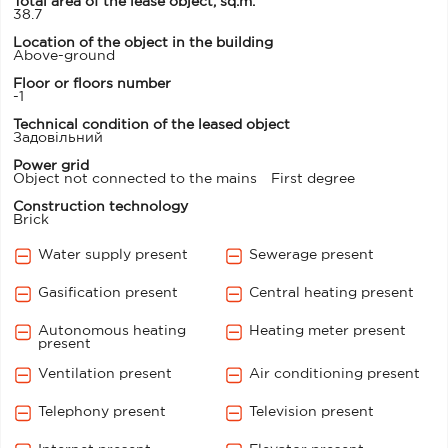
Total area of the lease object, sq.m.
38.7
Location of the object in the building
Above-ground
Floor or floors number
-1
Technical condition of the leased object
Задовільний
Power grid
Object not connected to the mains
First degree
Construction technology
Brick
Water supply present
Sewerage present
Gasification present
Central heating present
Autonomous heating
Heating meter present
present
Ventilation present
Air conditioning present
Telephony present
Television present