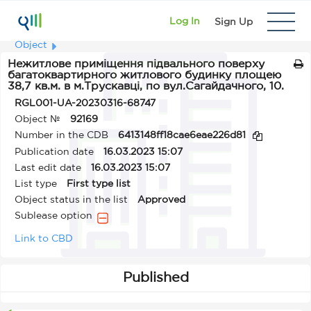
Log In
Sign Up
Object
Нежитлове приміщення підвального поверху
багатоквартирного житлового будинку площею
38,7 кв.м. в м.Трускавці, по вул.Сагайдачного, 10.
RGL001-UA-20230316-68747
Object №
92169
Number in the CDB
6413148ff18cae6eae226d81
Publication date
16.03.2023 15:07
Last edit date
16.03.2023 15:07
List type
First type list
Object status in the list
Approved
Sublease option
Link to CBD
Published