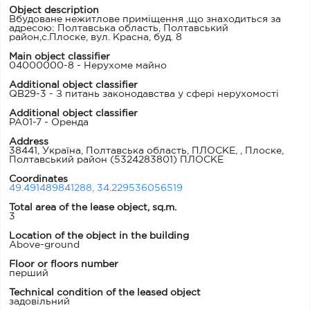
Object description
Вбудоване нежитлове приміщення ,що знаходиться за
адресою: Полтавська область, Полтавський
район,с.Плоске, вул. Красна, буд. 8
Main object classifier
04000000-8 - Нерухоме майно
Additional object classifier
QB29-3 - З питань законодавства у сфері нерухомості
Additional object classifier
PA01-7 - Оренда
Address
38441, Україна, Полтавська область, ПЛОСКЕ, , Плоске,
Полтавський район
(5324283801) ПЛОСКЕ
Coordinates
49.491489841288, 34.229536056519
Total area of the lease object, sq.m.
3
Location of the object in the building
Above-ground
Floor or floors number
перший
Technical condition of the leased object
задовільний