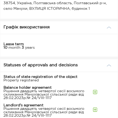
38754, Україна, Полтавська область, Полтавський р-н,
село Мачухи, ВУЛИЦЯ ІСТОРИЧНА, будинок 1
Графік використання
Lease term
10
month
3
years
Statuses of approvals and decisions
Status of state registration of the object
Properly registered
Balance holder agreement
Рішення двадцять четвертої сесії восьмого
скликання Мачухівської сільської ради від
28.02.2023р.№ 24/VІІІ-1117
Landlord's agreement
Рішення двадцять четвертої сесії восьмого
скликання Мачухівської сільської ради від
28.02.2023р.№ 24/VІІІ-1117