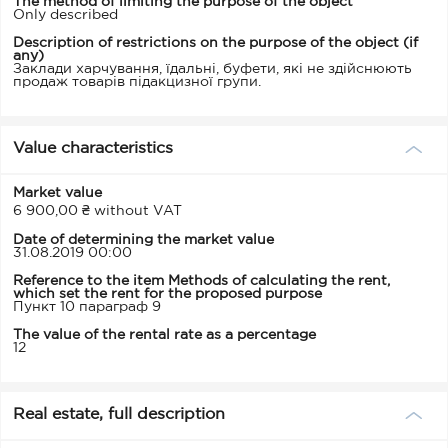
The method of limiting the purpose of the object
Only described
Description of restrictions on the purpose of the object (if
any)
Заклади харчування, їдальні, буфети, які не здійснюють
продаж товарів підакцизної групи.
Value characteristics
Market value
6 900,00 ₴ without VAT
Date of determining the market value
31.08.2019 00:00
Reference to the item Methods of calculating the rent,
which set the rent for the proposed purpose
Пункт 10 параграф 9
The value of the rental rate as a percentage
12
Real estate, full description