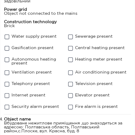
задовільний
Power grid
Object not connected to the mains
Construction technology
Brick
Water supply present
Sewerage present
Gasification present
Central heating present
Autonomous heating
Heating meter present
present
Ventilation present
Air conditioning present
Telephony present
Television present
Internet present
Elevator present
Security alarm present
Fire alarm is present
Object name
Вбудоване нежитлове приміщення ,що знаходиться за
адресою: Полтавська область, Полтавський
район,с.Плоске, вул. Красна, буд. 8