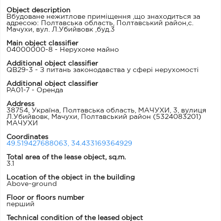
Object description
Вбудоване нежитлове приміщення ,що знаходиться за
адресою: Полтавська область, Полтавський район,с.
Мачухи, вул. Л.Убийвовк ,буд.3
Main object classifier
04000000-8 - Нерухоме майно
Additional object classifier
QB29-3 - З питань законодавства у сфері нерухомості
Additional object classifier
PA01-7 - Оренда
Address
38754, Україна, Полтавська область, МАЧУХИ, 3, вулиця
Л.Убийвовк, Мачухи, Полтавський район
(5324083201)
МАЧУХИ
Coordinates
49.519427688063, 34.433169364929
Total area of the lease object, sq.m.
3.1
Location of the object in the building
Above-ground
Floor or floors number
перший
Technical condition of the leased object