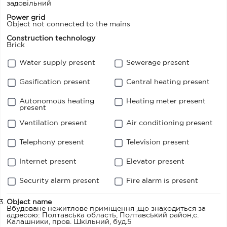
задовільний
Power grid
Object not connected to the mains
Construction technology
Brick
Water supply present
Sewerage present
Gasification present
Central heating present
Autonomous heating
Heating meter present
present
Ventilation present
Air conditioning present
Telephony present
Television present
Internet present
Elevator present
Security alarm present
Fire alarm is present
Object name
Вбудоване нежитлове приміщення ,що знаходиться за
адресою: Полтавська область, Полтавський район,с.
Калашники, пров. Шкільний, буд.5