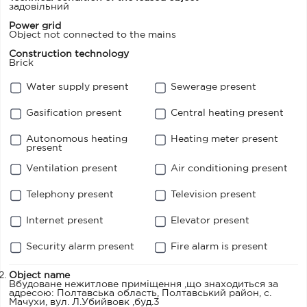
задовільний
Power grid
Object not connected to the mains
Construction technology
Brick
Water supply present
Sewerage present
Gasification present
Central heating present
Autonomous heating
Heating meter present
present
Ventilation present
Air conditioning present
Telephony present
Television present
Internet present
Elevator present
Security alarm present
Fire alarm is present
Object name
Вбудоване нежитлове приміщення ,що знаходиться за
адресою: Полтавська область, Полтавський район, с.
Мачухи, вул. Л.Убийвовк ,буд.3