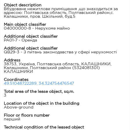
Object description
Вбудоване нежитлове приміщення ,що знаходиться за
адресою: Полтавська область, Полтавський район,с.
Калашники, пров. Шкільний, буд.5
Main object classifier
04000000-8 - Нерухоме майно
Additional object classifier
PA01-7 - Оренда
Additional object classifier
QB29-3 - З питань законодавства у сфері нерухомості
Address
38753, Україна, Полтавська область, КАЛАШНИКИ,
Калашники, Полтавський район
(5324081301)
КАЛАШНИКИ
Coordinates
49.51048722289, 34.324754476547
Total area of the lease object, sq.m.
3
Location of the object in the building
Above-ground
Floor or floors number
перший
Technical condition of the leased object