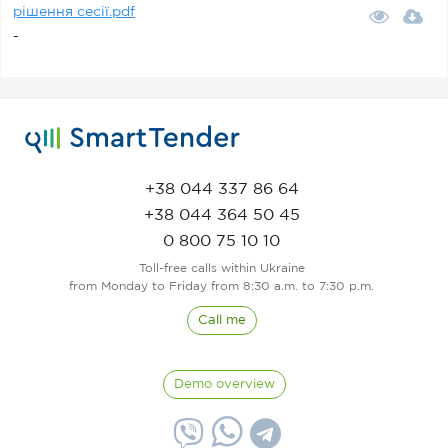
рішення сесії.pdf
-
+38 044 337 86 64
+38 044 364 50 45
0 800 75 10 10
Toll-free calls within Ukraine
from Monday to Friday from 8:30 a.m. to 7:30 p.m.
Call me
Demo overview