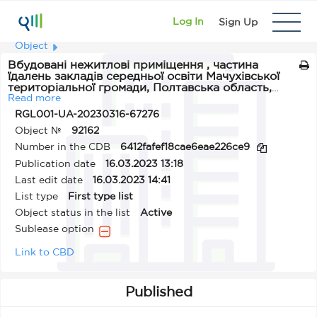
Log In
Sign Up
Object
Вбудовані нежитлові приміщення , частина
їдалень закладів середньої освіти Мачухівської
територіальної громади, Полтавська область,
Полтавський район, с. Мачухи, с. Калашники, с.
Read more
Судіївка, с. Плоске
RGL001-UA-20230316-67276
Object №
92162
Number in the CDB
6412fafef18cae6eae226ce9
Publication date
16.03.2023 13:18
Last edit date
16.03.2023 14:41
List type
First type list
Object status in the list
Active
Sublease option
Link to CBD
Published