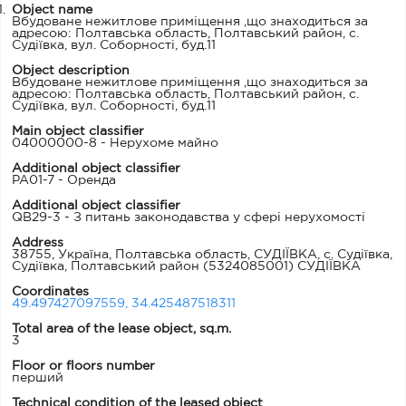
Object name
Вбудоване нежитлове приміщення ,що знаходиться за
адресою: Полтавська область, Полтавський район, с.
Судіївка, вул. Соборності, буд.11
Object description
Вбудоване нежитлове приміщення ,що знаходиться за
адресою: Полтавська область, Полтавський район, с.
Судіївка, вул. Соборності, буд.11
Main object classifier
04000000-8 - Нерухоме майно
Additional object classifier
PA01-7 - Оренда
Additional object classifier
QB29-3 - З питань законодавства у сфері нерухомості
Address
38755, Україна, Полтавська область, СУДІЇВКА, с. Судіївка,
Судіївка, Полтавський район
(5324085001) СУДІЇВКА
Coordinates
49.497427097559, 34.425487518311
Total area of the lease object, sq.m.
3
Floor or floors number
перший
Technical condition of the leased object