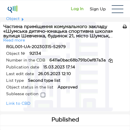
Log In
Sign Up
Object
Частина приміщення комунального закладу
«Шумська дитячо-юнацька спортивна школа»
вулиця Шевченка, будинок 21, місто Шумськ,
Кременецького району Тернопільської області.
Read more
RGL001-UA-20230315-52979
Object №
92134
Number in the CDB
6411e0bac68b791b0ef87a3a
Publication date
15.03.2023 17:14
Last edit date
26.05.2023 12:10
List type
Second type list
Object status in the list
Approved
Sublease option
Link to CBD
Published