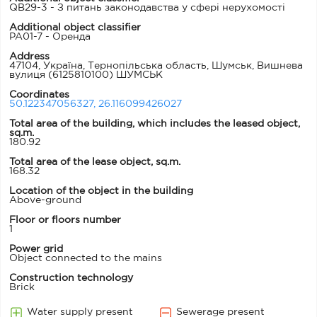
QB29-3 - З питань законодавства у сфері нерухомості
Additional object classifier
PA01-7 - Оренда
Address
47104, Україна, Тернопільська область, Шумськ, Вишнева
вулиця
(6125810100) ШУМСЬК
Coordinates
50.122347056327, 26.116099426027
Total area of ​​the building, which includes the leased object,
sq.m.
180.92
Total area of the lease object, sq.m.
168.32
Location of the object in the building
Above-ground
Floor or floors number
1
Power grid
Object connected to the mains
Construction technology
Brick
Water supply present
Sewerage present