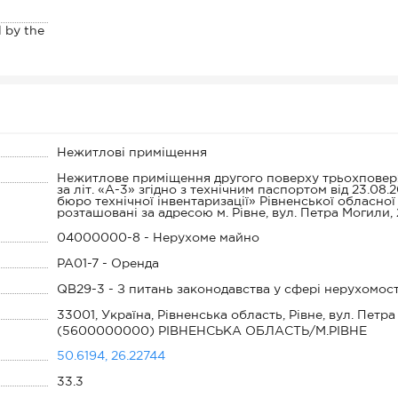
l by the
Нежитлові приміщення
Нежитлове приміщення другого поверху трьохповерх
за літ. «А-3» згідно з технічним паспортом від 23.08.
бюро технічної інвентаризації» Рівненської обласної
розташовані за адресою м. Рівне, вул. Петра Могили, 
04000000-8 - Нерухоме майно
PA01-7 - Оренда
QB29-3 - З питань законодавства у сфері нерухомост
33001, Україна, Рівненська область, Рівне, вул. Петр
(5600000000) РІВНЕНСЬКА ОБЛАСТЬ/М.РІВНЕ
50.6194, 26.22744
33.3