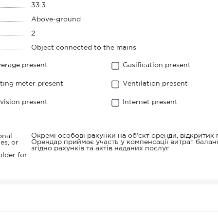
33.3
Above-ground
2
Object connected to the mains
erage present
Gasification present
ting meter present
Ventilation present
evision present
Internet present
Окремі особові рахунки на об'єкт оренди, відкритих
onal
Орендар приймає участь у компенсації витрат бала
es, or
згідно рахунків та актів наданих послуг
lder for