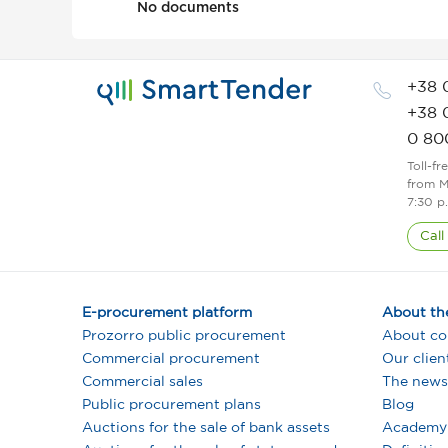
No documents
+38 
+38 
0 80
Toll-fr
from M
7:30 p
Call
E-procurement platform
About th
Prozorro public procurement
About c
Commercial procurement
Our clien
Commercial sales
The news
Public procurement plans
Blog
Auctions for the sale of bank assets
Academy