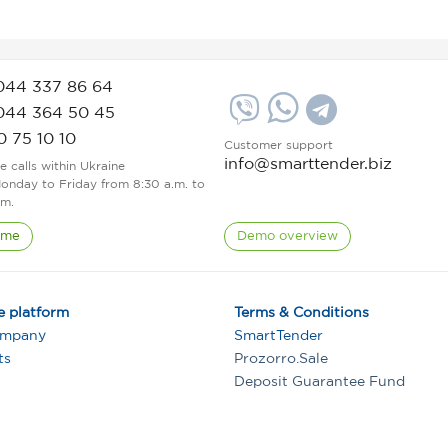
044 337 86 64
044 364 50 45
0 75 10 10
Customer support
info@smarttender.biz
ee calls within Ukraine
onday to Friday from 8:30 a.m. to
.m.
 me
Demo overview
e platform
Terms & Conditions
ompany
SmartTender
ts
Prozorro.Sale
Deposit Guarantee Fund