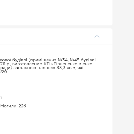
ової будівлі (приміщення №34, №45 будівлі
2011 р., виготовленим КП «Рівненське міське
 ради) загальною площею 33,3 кв.м, які
22б.
і
а Могили, 22б