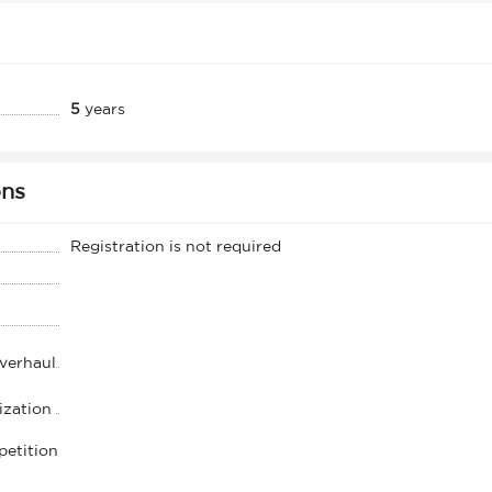
5
years
ons
Registration is not required
overhaul
ization
petition