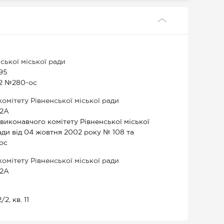
ської міської ради
195
22 №280-ос
мітету Рівненської міської ради
12А
иконавчого комітету Рівненської міської
ади від 04 жовтня 2002 року № 108 та
ос
мітету Рівненської міської ради
12А
2, кв. 11