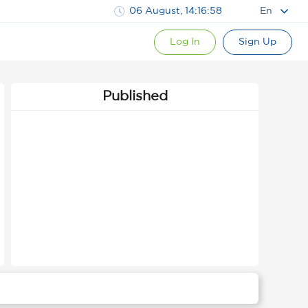
06 August, 14:16:59
En
Log In
Sign Up
Published