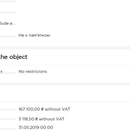
clude a
Не є пам'яткою
the object
No restricions
ct
167 100,00 ₴ without VAT
3 118,50 ₴ without VAT
31.05.2019 00:00