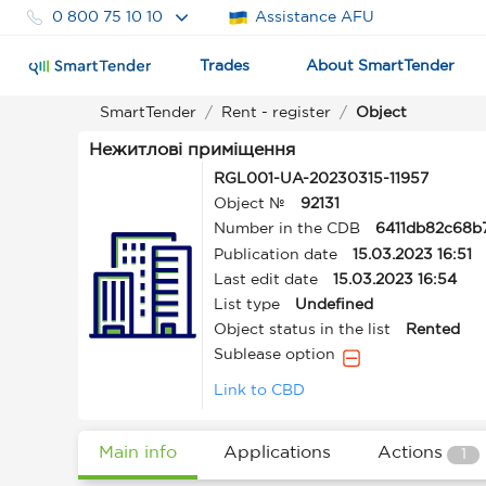
0 800 75 10 10
Assistance AFU
Trades
About SmartTender
SmartTender
Rent - register
Object
Нежитлові приміщення
RGL001-UA-20230315-11957
Object №
92131
Number in the CDB
6411db82c68b
Publication date
15.03.2023 16:51
Last edit date
15.03.2023 16:54
List type
Undefined
Object status in the list
Rented
Sublease option
Link to CBD
Main info
Applications
Actions
1