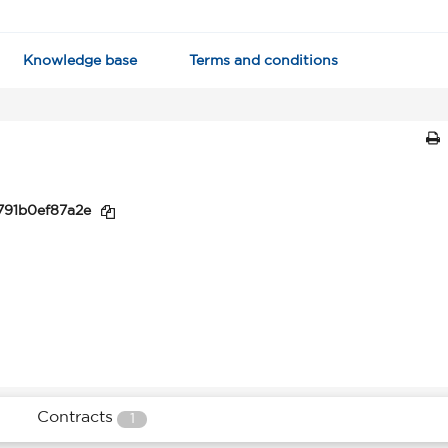
Knowledge base
Terms and conditions
791b0ef87a2e
Contracts
1