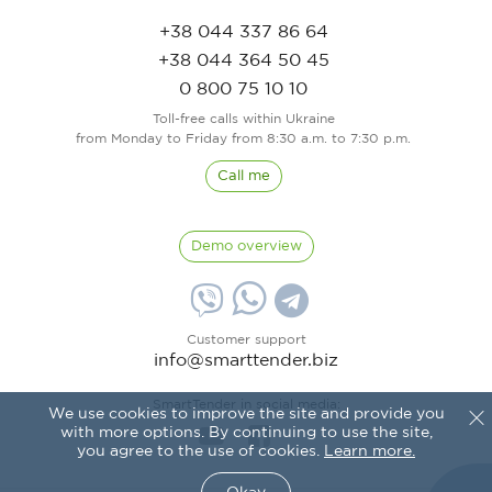
+38 044 337 86 64
+38 044 364 50 45
0 800 75 10 10
Toll-free calls within Ukraine
from Monday to Friday from 8:30 a.m. to 7:30 p.m.
Call me
Demo overview
Customer support
info@smarttender.biz
SmartTender in social media:
We use cookies to improve the site and provide you
with more options. By continuing to use the site,
you agree to the use of cookies.
Learn more.