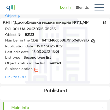
Log In
Sign Up
Object
КНП "Дрогобицька міська лікарня №1"ДМР
RGL001-UA-20230315-35255
Object №
92123
Number in the CDB
6411d46dc68b791b0ef87a13
Publication date
15.03.2023 16:21
Last edit date
15.03.2023 16:21
List type
Second type list
Object status in the list
Rented
Sublease option
Link to CBD
Published
Main info