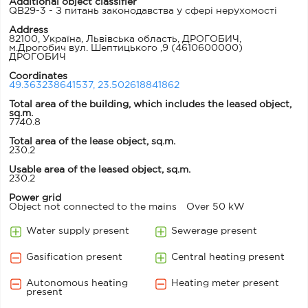
Additional object classifier
QB29-3 - З питань законодавства у сфері нерухомості
Address
82100, Україна, Львівська область, ДРОГОБИЧ,
м.Дрогобич вул. Шептицького ,9
(4610600000)
ДРОГОБИЧ
Coordinates
49.363238641537, 23.502618841862
Total area of ​​the building, which includes the leased object,
sq.m.
7740.8
Total area of the lease object, sq.m.
230.2
Usable area of ​​the leased object, sq.m.
230.2
Power grid
Object not connected to the mains
Over 50 kW
Water supply present
Sewerage present
Gasification present
Central heating present
Autonomous heating
Heating meter present
present