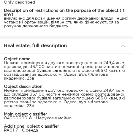
Only described
Description of restrictions on the purpose of the object (if
any)
виключно для розміщення органу державної влади, інших
установ і організацій, діяльність яких фінансується за
рахунок державного бюджету
Real estate, full description
Object name
Нежилі приміщення другого поверху площею 249,4 кв.м,
що складає 36/100 частин нежилої кремо розташованої
двоповерхової будівлі загальною площею 685,0 кв.м, які
розташовані за адресою: м. Одеса, вул. Філатова
академіка, 23в
Object description
Нежилі приміщення другого поверху площею 249,4 кв.м,
що складає 36/100 частин нежилої кремо розташованої
двоповерхової будівлі загальною площею 685,0 кв.м, які
розташовані за адресою: м. Одеса, вул. Філатова
академіка, 23в
Main object classifier
04000000-8 - Нерухоме майно
Additional object classifier
PA01-7 - Оренда