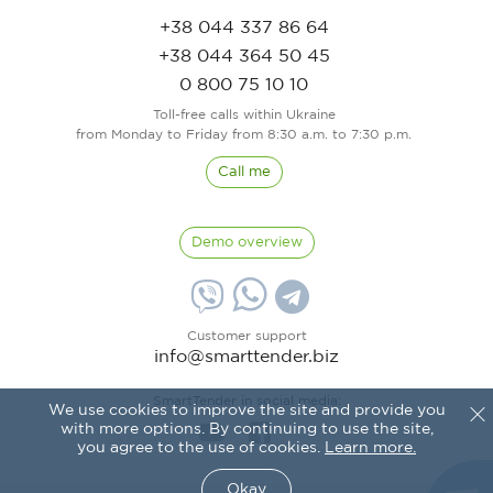
+38 044 337 86 64
+38 044 364 50 45
0 800 75 10 10
Toll-free calls within Ukraine
from Monday to Friday from 8:30 a.m. to 7:30 p.m.
Call me
Demo overview
Customer support
info@smarttender.biz
SmartTender in social media:
We use cookies to improve the site and provide you
with more options. By continuing to use the site,
you agree to the use of cookies.
Learn more.
Okay