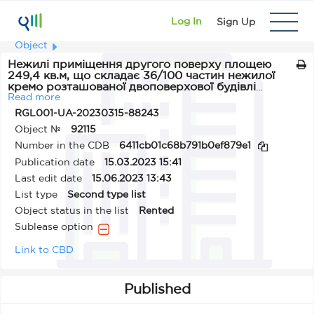
Log In
Sign Up
Object
Нежилі приміщення другого поверху площею
249,4 кв.м, що складає 36/100 частин нежилої
кремо розташованої двоповерхової будівлі
загальною площею 685,0 кв.м, які розташовані за
Read more
адресою: м. Одеса, вул. Філатова академіка, 23в
RGL001-UA-20230315-88243
Object №
92115
Number in the CDB
6411cb01c68b791b0ef879e1
Publication date
15.03.2023 15:41
Last edit date
15.06.2023 13:43
List type
Second type list
Object status in the list
Rented
Sublease option
Link to CBD
Published