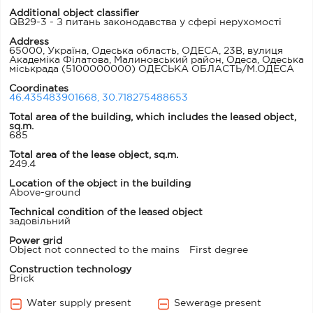
Additional object classifier
QB29-3 - З питань законодавства у сфері нерухомості
Address
65000, Україна, Одеська область, ОДЕСА, 23В, вулиця
Академіка Філатова, Малиновський район, Одеса, Одеська
міськрада
(5100000000) ОДЕСЬКА ОБЛАСТЬ/М.ОДЕСА
Coordinates
46.435483901668, 30.718275488653
Total area of ​​the building, which includes the leased object,
sq.m.
685
Total area of the lease object, sq.m.
249.4
Location of the object in the building
Above-ground
Technical condition of the leased object
задовільний
Power grid
Object not connected to the mains
First degree
Construction technology
Brick
Water supply present
Sewerage present