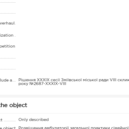
overhaul
ization
petition
Рішення XХXIХ сесії Зміївської міської ради VIII скл
clude a
року №2687-XХХІХ-VIII
the object
Only described
ct
Розміщення амбулаторії загальної практики сімейно
e object