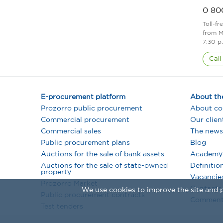
0 80
Toll-fr
from M
7:30 p
Call
E-procurement platform
About th
Prozorro public procurement
About c
Commercial procurement
Our clien
Commercial sales
The news
Public procurement plans
Blog
Auctions for the sale of bank assets
Academy
Auctions for the sale of state-owned
Definitio
property
Vacancie
Prozorro Market
Contacts
We use cookies to improve the site and p
Public procurement contracts
Comment
Test tenders