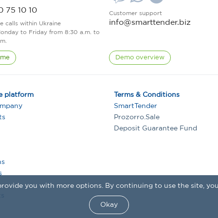
0 75 10 10
Customer support
info@smarttender.biz
ee calls within Ukraine
onday to Friday from 8:30 a.m. to
.m.
 me
Demo overview
e platform
Terms & Conditions
ompany
SmartTender
ts
Prozorro.Sale
Deposit Guarantee Fund
ns
s
rovide you with more options. By continuing to use the site, you
s
Okay