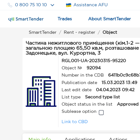
0 800 75 10 10
Assistance AFU
Trades
About SmartTender
SmartTender
Rent - register
Object
Частина нежитлового приміщення (кім.1-2 — 20,
загальною площею 65,50 кв.м, розташоване з
Задонецьке, вул. Курортна, 3
RGL001-UA-20230315-95220
Object №
92094
Number in the CDB
6411b0c9c68b
Publication date
15.03.2023 13:49
Last edit date
04.04.2023 09:42
List type
Second type list
Object status in the list
Approved
Sublease option
Link to CBD
Main info
Applications
Actions