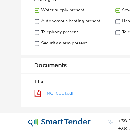
Power grid
Water supply present
Sew
Autonomous heating present
Hea
Telephony present
Tel
Security alarm present
Documents
Title
IMG_0001.pdf
+38 
+38 