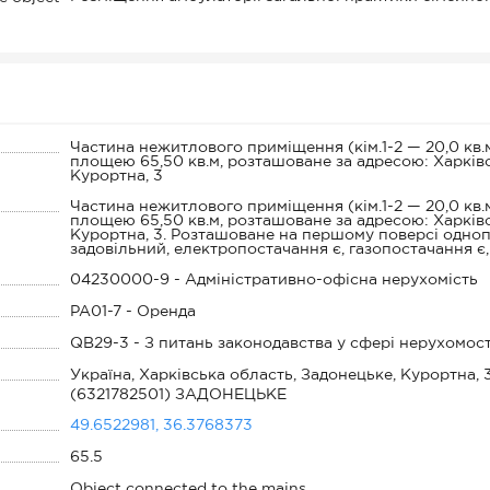
Частина нежитлового приміщення (кім.1-2 — 20,0 кв.м., 
площею 65,50 кв.м, розташоване за адресою: Харківськ
Курортна, 3
Частина нежитлового приміщення (кім.1-2 — 20,0 кв.м., 
площею 65,50 кв.м, розташоване за адресою: Харківськ
Курортна, 3. Розташоване на першому поверсі однопо
задовільний, електропостачання є, газопостачання є,
04230000-9 - Адміністративно-офісна нерухомість
PA01-7 - Оренда
QB29-3 - З питань законодавства у сфері нерухомост
Україна, Харківська область, Задонецьке, Курортна, 
(6321782501) ЗАДОНЕЦЬКЕ
49.6522981, 36.3768373
65.5
Object connected to the mains