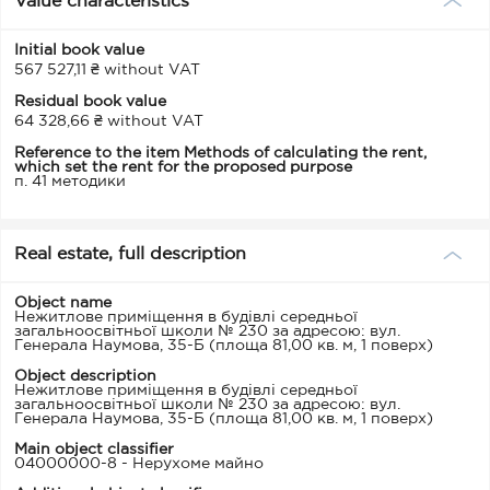
Value characteristics
Initial book value
567 527,11 ₴ without VAT
Residual book value
64 328,66 ₴ without VAT
Reference to the item Methods of calculating the rent,
which set the rent for the proposed purpose
п. 41 методики
Real estate, full description
Object name
Нежитлове приміщення в будівлі середньої
загальноосвітньої школи № 230 за адресою: вул.
Генерала Наумова, 35-Б (площа 81,00 кв. м, 1 поверх)
Object description
Нежитлове приміщення в будівлі середньої
загальноосвітньої школи № 230 за адресою: вул.
Генерала Наумова, 35-Б (площа 81,00 кв. м, 1 поверх)
Main object classifier
04000000-8 - Нерухоме майно