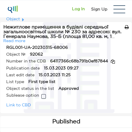
Log In
Sign Up
Object
Нежитлове приміщення в будівлі середньої
загальноосвітньої школи № 230 за адресою: вул.
Генерала Наумова, 35-Б (площа 81,00 кв. м, 1
поверх)
Read more
RGL001-UA-20230315-68006
Object №
92062
Number in the CDB
64117366c68b791b0ef87844
Publication date
15.03.2023 09:27
Last edit date
15.03.2023 11:25
List type
First type list
Object status in the list
Approved
Sublease option
Link to CBD
Published