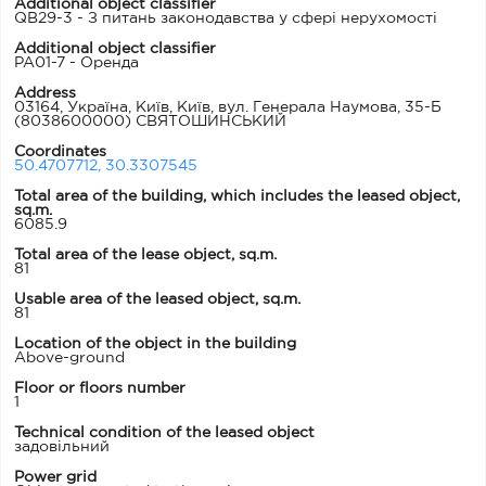
Additional object classifier
QB29-3 - З питань законодавства у сфері нерухомості
Additional object classifier
PA01-7 - Оренда
Address
03164, Україна, Київ, Київ, вул. Генерала Наумова, 35-Б
(8038600000) СВЯТОШИНСЬКИЙ
Coordinates
50.4707712, 30.3307545
Total area of ​​the building, which includes the leased object,
sq.m.
6085.9
Total area of the lease object, sq.m.
81
Usable area of ​​the leased object, sq.m.
81
Location of the object in the building
Above-ground
Floor or floors number
1
Technical condition of the leased object
задовільний
Power grid