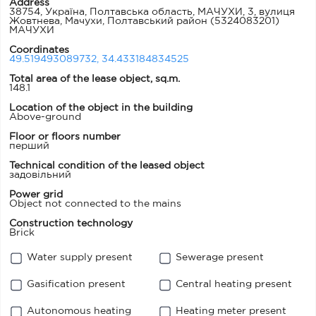
Address
38754, Україна, Полтавська область, МАЧУХИ, 3, вулиця
Жовтнева, Мачухи, Полтавський район
(5324083201)
МАЧУХИ
Coordinates
49.519493089732, 34.433184834525
Total area of the lease object, sq.m.
148.1
Location of the object in the building
Above-ground
Floor or floors number
перший
Technical condition of the leased object
задовільний
Power grid
Object not connected to the mains
Construction technology
Brick
Water supply present
Sewerage present
Gasification present
Central heating present
Autonomous heating
Heating meter present