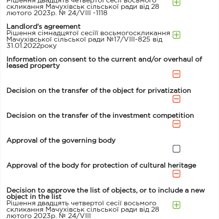
Рішення двадцять четвертої сесії восьмого
скликання Мачухівськ сільської ради від 28
лютого 2023р. № 24/VIII -1118
Landlord's agreement
Рішення сімнадцятої сесіїї восьмогоскликання
Мачухівської сільської ради №17/VIII-825 від
31.01.2022року
Information on consent to the current and/or overhaul of
leased property
Decision on the transfer of the object for privatization
Decision on the transfer of the investment competition
Approval of the governing body
Approval of the body for protection of cultural heritage
Decision to approve the list of objects, or to include a new
object in the list
Рішення двадцять четвертої сесії восьмого
скликання Мачухівськ сільської ради від 28
лютого 2023р. № 24/VIII