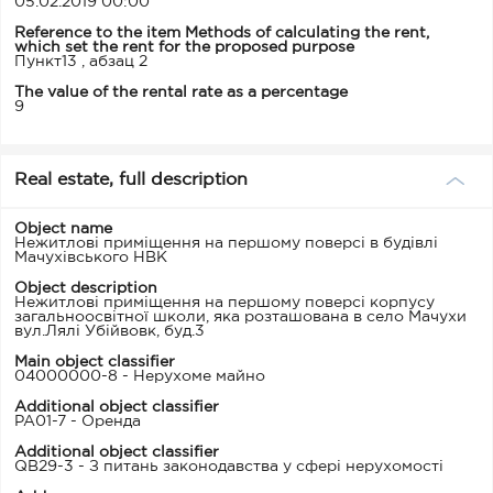
05.02.2019 00:00
Reference to the item Methods of calculating the rent,
which set the rent for the proposed purpose
Пункт13 , абзац 2
The value of the rental rate as a percentage
9
Real estate, full description
Object name
Нежитлові приміщення на першому поверсі в будівлі
Мачухівського НВК
Object description
Нежитлові приміщення на першому поверсі корпусу
загальноосвітної школи, яка розташована в село Мачухи
вул.Лялі Убійвовк, буд.3
Main object classifier
04000000-8 - Нерухоме майно
Additional object classifier
PA01-7 - Оренда
Additional object classifier
QB29-3 - З питань законодавства у сфері нерухомості