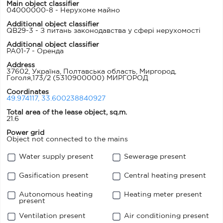
Main object classifier
04000000-8 - Нерухоме майно
Additional object classifier
QB29-3 - З питань законодавства у сфері нерухомості
Additional object classifier
PA01-7 - Оренда
Address
37602, Україна, Полтавська область, Миргород,
Гоголя,173/2
(5310900000) МИРГОРОД
Coordinates
49.974117, 33.600238840927
Total area of the lease object, sq.m.
21.6
Power grid
Object not connected to the mains
Water supply present
Sewerage present
Gasification present
Central heating present
Autonomous heating
Heating meter present
present
Ventilation present
Air conditioning present