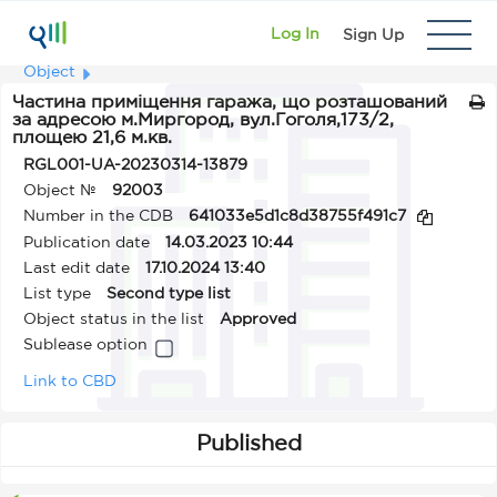
Log In
Sign Up
Object
Частина приміщення гаража, що розташований
за адресою м.Миргород, вул.Гоголя,173/2,
площею 21,6 м.кв.
RGL001-UA-20230314-13879
Object №
92003
Number in the CDB
641033e5d1c8d38755f491c7
Publication date
14.03.2023 10:44
Last edit date
17.10.2024 13:40
List type
Second type list
Object status in the list
Approved
Sublease option
Link to CBD
Published