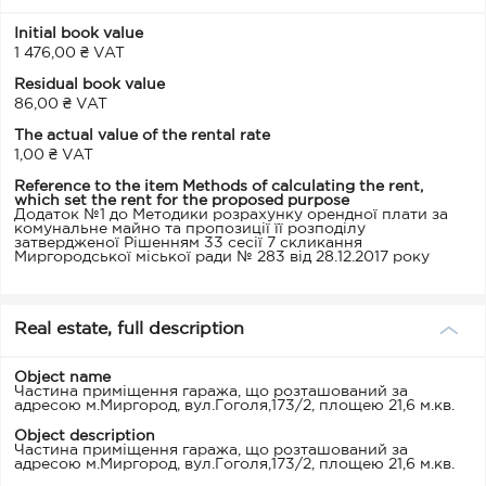
Initial book value
1 476,00 ₴ VAT
Residual book value
86,00 ₴ VAT
The actual value of the rental rate
1,00 ₴ VAT
Reference to the item Methods of calculating the rent,
which set the rent for the proposed purpose
Додаток №1 до Методики розрахунку орендної плати за
комунальне майно та пропозиції її розподілу
затвердженої Рішенням 33 сесії 7 скликання
Миргородської міської ради № 283 від 28.12.2017 року
Real estate, full description
Object name
Частина приміщення гаража, що розташований за
адресою м.Миргород, вул.Гоголя,173/2, площею 21,6 м.кв.
Object description
Частина приміщення гаража, що розташований за
адресою м.Миргород, вул.Гоголя,173/2, площею 21,6 м.кв.