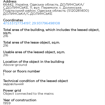
Address
66442, Україна, Одеська область, ДОЛИНСЬКА/
С.ДОЛИНСЬКЕ, 11, вул. Перемоги, с. Долинське,
Подільський район, Одеська область
(5120281400)
ДОЛИНСЬКА/С.ДОЛИНСЬКЕ
Coordinates
47.533727734197, 29.931796498108
Total area of ​​the building, which includes the leased object,
sq.m.
216
Total area of the lease object, sq.m.
216
Usable area of ​​the leased object, sq.m.
216
Location of the object in the building
Above-ground
Floor or floors number
1
Technical condition of the leased object
задовільний
Power grid
Object connected to the mains
Year of construction
1959