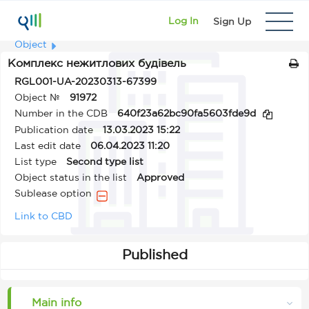
Log In
Sign Up
Object
Комплекс нежитлових будівель
RGL001-UA-20230313-67399
Object №
91972
Number in the CDB
640f23a62bc90fa5603fde9d
Publication date
13.03.2023 15:22
Last edit date
06.04.2023 11:20
List type
Second type list
Object status in the list
Approved
Sublease option
Link to CBD
Published
Main info