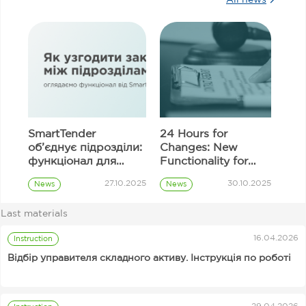
SmartTender
24 Hours for
об’єднує підрозділи:
Changes: New
функціонал для
Functionality for
узгодження
Correcting
27.10.2025
30.10.2025
News
News
закупівель
Information in
Prozorro
Prozorro
Tender Proposal
Procurement
Procurement
Last materials
Fields
Customer
16.04.2026
Instruction
Відбір управителя складного активу. Інструкція по роботі