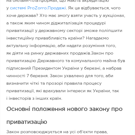
на онлайн-платформах, що мають акредитацію
у
системі ProZorro.Продажі
. Як це відбувається, чого
хоче держава? Хто має змогу взяти участь у аукціонах,
а також яким чином діджиталізація процедурі
приватизації у державному секторі зможе поліпшити
інвестиційну привабливість країни? Нагадаємо
актуальну інформацію, аби надати розуміння того,
як діяти на ринку державних продажів.Закон про
приватизацію Державного та комунального майна був
підписаний Президентом України у березні, а набрав
чинності 7 березня. Закон ухвалено для того, аби
визначити чіткі та прозорі правила процесу
приватизації, які врахували інтереси як України, так
і інвесторів з інших країн.
Основні положення нового закону про
приватизацію
Закон розповсюджується на усі об’єкти права,