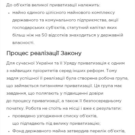
До об’єктів великої приватизації належить:
майно єдиного цілісного майнового комплексу
державного та комунального підприємства, акції
господарських суб’єктів, статутний капітал яких
більш ніж на 50 відсотків знаходиться у державній
власності.
Процес реалізації Закону
Для сучасної України та її Уряду приватизація є одним
з найвищих пріоритетів серед інших реформ. Тому
задля успішної її реалізації була створена робоча група,
що займається питаннями приватизації. Ця група має
завдання, що полягають у підвищенні довіри
до процесу приватизації, а також її безпосередньому
початку. Робота не стоїть на місці і вже є результати:
проведено узгодження списку об’єктів,
що підпадають під велику приватизацію;
Фонд державного майна затвердив перелік об’єктів,