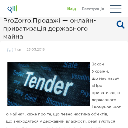
Вхід
Реєстрація
ProZorro.Продажі — онлайн-
приватизація державного
майна
1 хв
23.03.2018
Закон
України,
що має назву
«Про
приватизацію
державного
і комунальног
о майна», каже про те, що певна частина об’єктів,
що знаходяться у державній власності, реалізуються