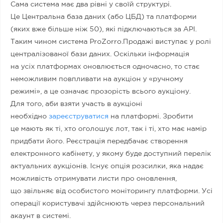
Сама система має два рівні у своїй структурі.
Це Центральна база даних (або ЦБД) та платформи
(яких вже більше ніж 50), які підключаються за API.
Таким чином система ProZorro.Продажі виступає у ролі
централізованої бази даних. Оскільки інформація
на усіх платформах оновлюється одночасно, то стає
неможливим повпливати на аукціон у «ручному
режимі», а це означає прозорість всього аукціону.
Для того, аби взяти участь в аукціоні
необхідно
зареєструватися
на платформі. Зробити
це мають як ті, хто оголошує лот, так і ті, хто має намір
придбати його. Реєстрація передбачає створення
електронного кабінету, у якому буде доступний перелік
актуальних аукціонів. Існує опція розсилки, яка надає
можливість отримувати листи про оновлення,
що звільняє від особистого моніторингу платформи. Усі
операції користувачі здійснюють через персональний
акаунт в системі.