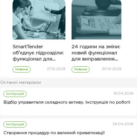
SmartTender
24 години на зміни:
об’єднує підрозділи:
новий функціонал
функціонал для
для виправлення
узгодження
інформації в полях
27.10.2025
30.10.2025
Новина
Новина
закупівель
тендерної
Prozorro
Prozorro
пропозиції
закупівлі
закупівлі
Останні матеріали
Замовник
16.04.2026
Інструкція
Відбір управителя складного активу. Інструкція по роботі
29.04.2026
Інструкція
Від 89 грн за аналіз
Чому та скільки
Інструкції для організаторів аукціонів Prozorro.Продажі
Створення процедур по великий приватизації
тендерної
інвестують в AI —