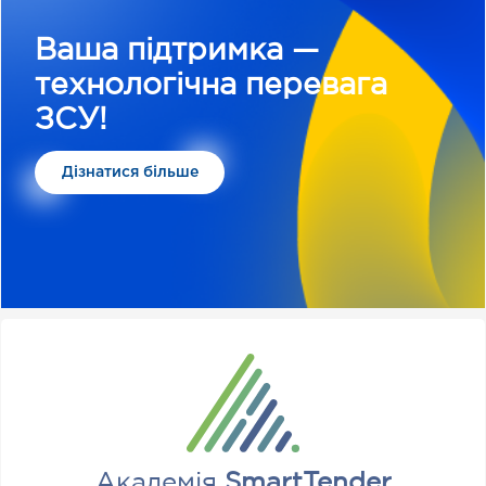
Ваша підтримка —
технологічна перевага
ЗСУ!
Дізнатися більше
Академія
SmartTender