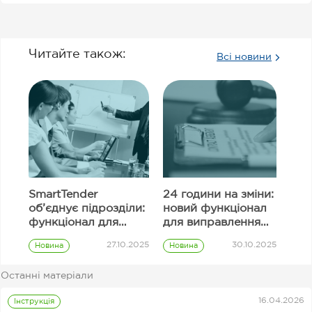
Читайте також:
Всі новини
SmartTender
24 години на зміни:
об’єднує підрозділи:
новий функціонал
функціонал для
для виправлення
узгодження
інформації в полях
27.10.2025
30.10.2025
Новина
Новина
закупівель
тендерної
Prozorro
Prozorro
пропозиції
закупівлі
закупівлі
Останні матеріали
Замовник
16.04.2026
Інструкція