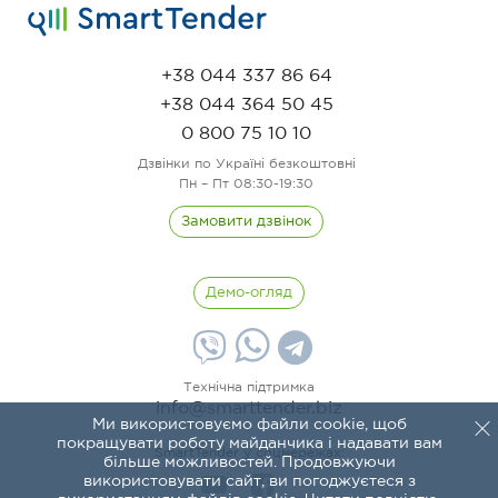
+38 044 337 86 64
+38 044 364 50 45
0 800 75 10 10
Дзвінки по Україні безкоштовні
Пн – Пт 08:30-19:30
Замовити дзвінок
Демо-огляд
Технічна підтримка
info@smarttender.biz
Ми використовуємо файли cookie, щоб
покращувати роботу майданчика і надавати вам
SmartTender у соцмережах:
більше можливостей. Продовжуючи
використовувати сайт, ви погоджуєтеся з