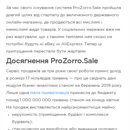
За час свого існування система ProZorro.Sale пройшла
довгий шлях від стартапу до величезного державного
онлайн-магазину, де продаються всі мислимі і
немислимі види товарів. У соціальних мережах вже не
раз жартували, що з такими темпами нам скоро не
потрібні будуть ні eBay, ні AliExpress. Тепер ці
припущення перестали бути жартами.
Досягнення ProZorro.Sale
Сервіс продажів за три роки своєї роботи приніс дохід
в розмірі 17 мільярдів гривень — про це свідчать дані
модуля бізнес-аналітики станом на березень 2019 року.
Лише одна
мала приватизація
принесла до бюджету
понад 1 000 000 000 гривень станом на кінець квітня.
На продаж виставляється найрізноманітніше майно:
нерухомість (приміщення, будівлі і комплекси
будівель);
спецдозволи на видобуток або вивчення родовищ;