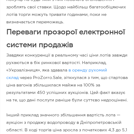
зроблять свої ставки. Щодо найбільш багатообіцяючих
лотів торги можуть тривати годинами, поки не
визначається переможець.
Переваги прозорої електронної
системи продажів
Завдяки конкуренції в реальному часі ціни лотів завжди
рухаються в бік ринкової вартості. Наприклад,
«Укрзалізниця», яка здавала
в оренду рухомий
склад
через ProZorro.Sale, зіткнулася з тим, що стартова
ціна вагонів збільшилася майже на 100% за
результатами 450 успішних аукціонів. Цей факт вказує
на те, що дані послуги раніше були суттєво недооцінені.
Інший приклад значного збільшення вартість лота —
аукціон з продажу водопроводу в Дніпропетровській
області. В ході торгів ціна зросла з початкових 4,3 до 5,1