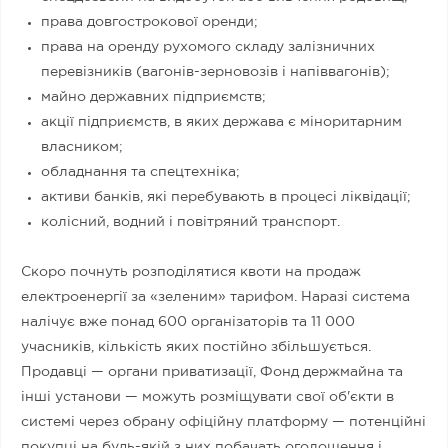
права довгострокової оренди;
права на оренду рухомого складу залізничних
перевізників (вагонів-зерновозів і напіввагонів);
майно державних підприємств;
акції підприємств, в яких держава є міноритарним
власником;
обладнання та спецтехніка;
активи банків, які перебувають в процесі ліквідації;
колісний, водний і повітряний транспорт.
Скоро почнуть розподілятися квоти на продаж
електроенергії за «зеленим» тарифом. Наразі система
налічує вже понад 600 організаторів та 11 000
учасників, кількість яких постійно збільшується.
Продавці — органи приватизації, Фонд держмайна та
інші установи — можуть розміщувати свої об'єкти в
системі через обрану офіційну платформу — потенційні
покупці на будь-якій з них побачать оголошення і