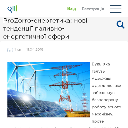
Вхід
Реєстрація
ProZorro-енергетика: нові
тенденції паливно-
енергетичної сфери
1 хв
11.04.2018
Будь-яка
галузь
у державі
є деталлю, яка
забезпечує
безперервну
роботу всього
механізму,
проте