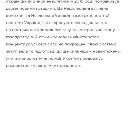
Український ринок енергетики у 2018 році поповнився
двома новими гравцями. Це Національна вугільна
компанія та Незалежний апарат газотранспортної
системи України, які скеровують свою діяльність
на постачання природного газу та контроль за стану
газопроводів. А поки «основне» міністерство
концентрує усі свої сили на покращені своєї системи
закупівель та підготовці до ще сильніших навантажень.
А отже енергетична галузь України продовжує
розвиватися у напрямку прозорості.