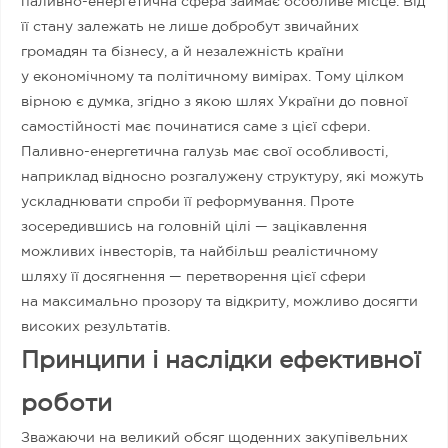
паливно-енергетична сфера займає особливе місце. Від
її стану залежать не лише добробут звичайних
громадян та бізнесу, а й незалежність країни
у економічному та політичному вимірах. Тому цілком
вірною є думка, згідно з якою шлях України до повної
самостійності має починатися саме з цієї сфери.
Паливно-енергетична галузь має свої особливості,
наприклад відносно розгалужену структуру, які можуть
ускладнювати спроби її реформування. Проте
зосередившись на головній цілі — зацікавлення
можливих інвесторів, та найбільш реалістичному
шляху її досягнення — перетворення цієї сфери
на максимально прозору та відкриту, можливо досягти
високих результатів.
Принципи і наслідки ефективної
роботи
Зважаючи на великий обсяг щоденних закупівельних