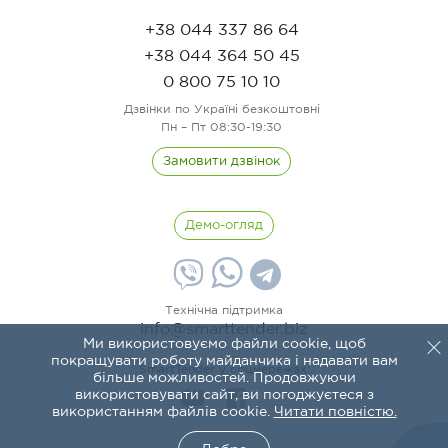
+38 044 337 86 64
+38 044 364 50 45
0 800 75 10 10
Дзвінки по Україні безкоштовні
Пн – Пт 08:30-19:30
Замовити дзвінок
Демо-огляд
Технічна підтримка
info@smarttender.biz
Ми використовуємо файли cookie, щоб
покращувати роботу майданчика і надавати вам
SmartTender у соцмережах:
більше можливостей. Продовжуючи
використовувати сайт, ви погоджуєтеся з
використанням файлів cookie.
Читати повністю.