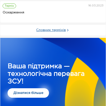
16.03.2023
Термін
Оскарження
Словник термінів
Ваша підтримка —
технологічна перевага
ЗСУ!
Дізнатися більше