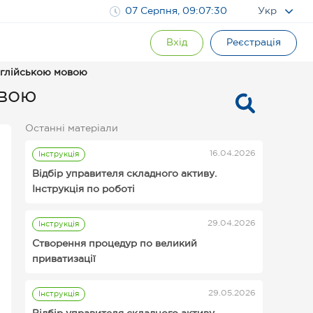
07 Серпня, 09:07:31
Укр
Вхід
Реєстрація
англійською мовою
овою
Останні матеріали
16.04.2026
Інструкція
Відбір управителя складного активу.
Інструкція по роботі
29.04.2026
Інструкція
Інструкції для організаторів аукціонів
Створення процедур по великий
Prozorro.Продажі
приватизації
29.05.2026
Інструкція