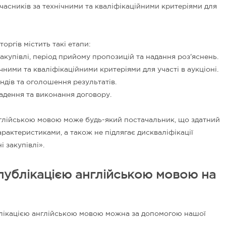
учасників за технічними та кваліфікаційними критеріями для
оргів містить такі етапи:
купівлі, період прийому пропозицій та надання роз'яснень.
чними та кваліфікаційними критеріями для участі в аукціоні.
ндів та оголошення результатів.
адення та виконання договору.
англійською мовою може будь-який постачальник, що здатний
рактеристиками, а також не підлягає дискваліфікації
 закупівлі».
 публікацією англійською мовою на
ублікацією англійською мовою можна за допомогою нашої