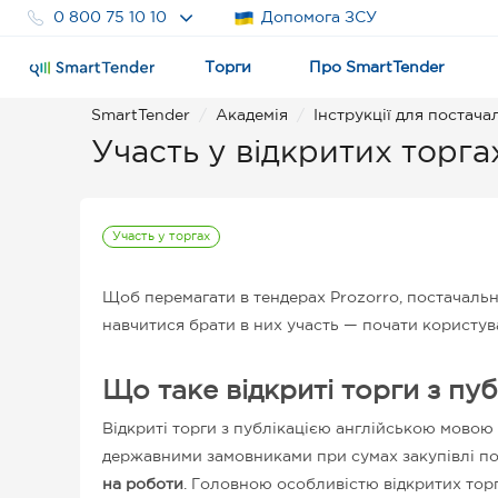
0 800 75 10 10
Допомога ЗСУ
Торги
Про SmartTender
SmartTender
Академія
Інструкції для постача
Участь у відкритих торга
Участь у торгах
Щоб перемагати в тендерах Prozorro, постачальни
навчитися брати в них участь — почати користув
Що таке відкриті торги з пу
Відкриті торги з публікацією англійською мовою 
державними замовниками при сумах закупівлі п
на роботи
. Головною особливістю відкритих тор