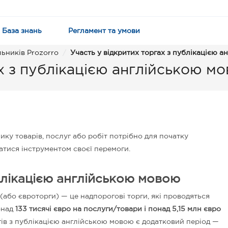
База знань
Регламент та умови
льників Prozorro
Участь у відкритих торгах з публікацією 
х з публікацією англійською м
ку товарів, послуг або робіт потрібно для початку
атися інструментом своєї перемоги.
блікацією англійською мовою
(або євроторги) — це надпорогові торги, які проводяться
онад
133 тисячі євро на послуги/товари і понад 5,15 млн євро
гів з публікацією англійською мовою є додатковий період —