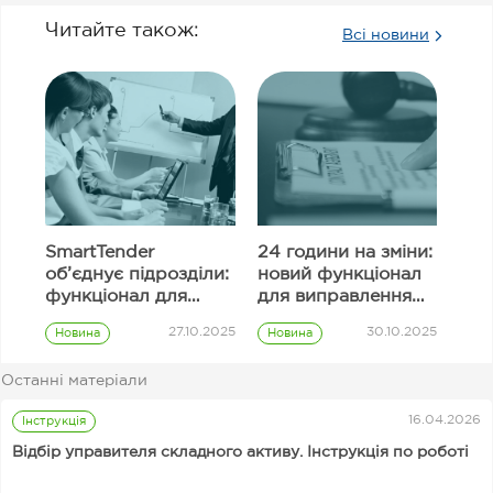
Читайте також:
Всі новини
SmartTender
24 години на зміни:
об’єднує підрозділи:
новий функціонал
функціонал для
для виправлення
узгодження
інформації в полях
27.10.2025
30.10.2025
Новина
Новина
закупівель
тендерної
Prozorro
Prozorro
пропозиції
закупівлі
закупівлі
Останні матеріали
Замовник
16.04.2026
Інструкція
Відбір управителя складного активу. Інструкція по роботі