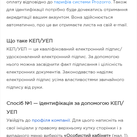
оплату відповідно до
тарифів системи Prozorro
. Також
для ідентифікації потрібно буде дочекатись отримання
акредитації вашим акаунтом. Вона здійснюється
автоматично, про це ви отримаєте листа на свій e-mail.
Що таке КЕП/УЕП
КЕП/УЕП — це кваліфікований електронний підпис/
удосконалений електронний підпис. За допомогою
нього можна засвідчити факт підписання і цілісність
електронних документів. Законодавство наділяє
електронний підпис усіма властивостями звичайного
підпису від руки.
Спосіб №1 — ідентифікація за допомогою КЕП/
УЕП
Увійдіть до
профіля компанії
. Для цього натисніть на
свої ініціали у правому верхньому кутку сторінки і з
випадного меню виберіть
«Особистий кабінет»
(мал. 1).